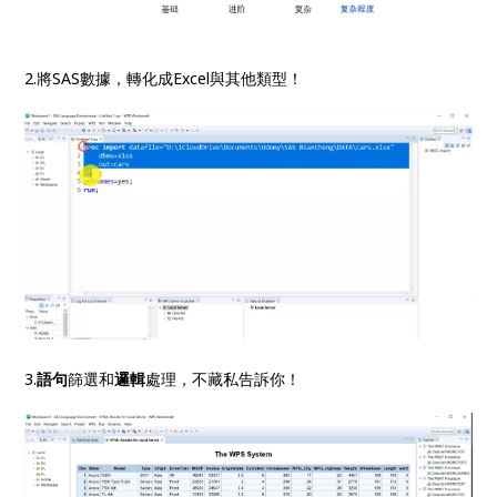
2.將SAS數據，轉化成Excel與其他類型！
3.
語句
篩選和
邏輯
處理，不藏私告訴你！