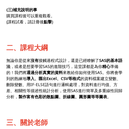
(三)補充說明的事
購買課程後可以重複觀看。
(課程試看，請註冊後
點擊
)
二、課程大綱
無論你是從來
沒有
接觸過程式設計，還是已經瞭解了
SAS的基本語
法
，或者是想要學習SAS的進階技巧，這堂課都是為你
精心
準備
的！我們將
通過分析真實的資料
來教給你如何使用SAS。你將會學
到的熟練地
導入、匯出Excel、CSV等格式
的資料檔案建立變數、
刪除變數、用IF-ELSE語句進行邏輯處理，對資料進行均值、方
差、相關性等描述性統計分析，使用SAS進行簡單及多重線性回歸
分析，
製作富有色彩的散點圖、折線圖、圓形圖等等圖表
。
三、關於老師