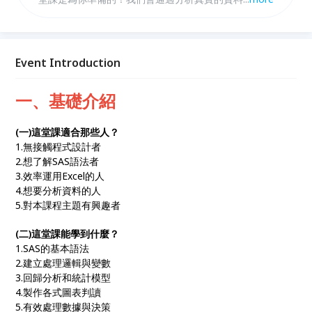
你如何使用SAS。你將會學到的熟練地導入、匯出
Excel、CSV等格式的資料檔案建立變數、刪除變數、
用IF-ELSE語句進行邏輯處理，對資料進行均值、方
差、相關性等描述性統計分析，使用SAS進行簡單及多
Event Introduction
重線性回歸分析，製作富有色彩的散點圖、折線圖、圓
形圖等等圖表。
一、基礎介紹
(一)這堂課適合那些人？
1.無接觸程式設計者
2.想了解SAS語法者
3.效率運用Excel的人
4.想要分析資料的人
5.對本課程主題有興趣者
(二)這堂課能學到什麼？
1.SAS的基本語法
2.建立處理邏輯與變數
3.回歸分析和統計模型
4.製作各式圖表判讀
5.有效處理數據與決策