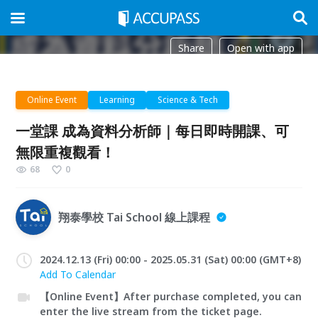
Share
Open with app
Online Event
Learning
Science & Tech
一堂課 成為資料分析師｜每日即時開課、可
無限重複觀看！
68
0
翔泰學校 Tai School 線上課程
2024.12.13 (Fri) 00:00 - 2025.05.31 (Sat) 00:00 (GMT+8)
Add To Calendar
【Online Event】After purchase completed, you can
enter the live stream from the ticket page.