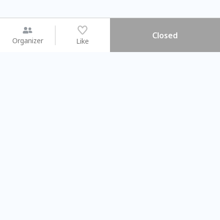
Closed
Organizer
Like
You may like
2026.08.15 (Sat) - 08.22 (Sat)
2026.08.15 (Sat) - 0
【親子手作體驗】哈東派對！
「共織宇宙」
比哈皮、東窩蕊
共織宇宙】 七
Taipei City
New Taipei C