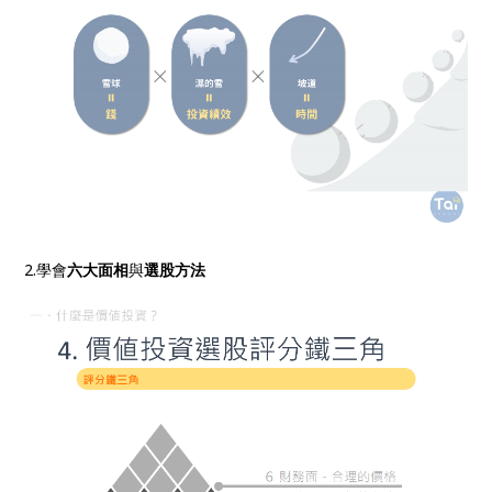
2.學會
六大面相
與
選股方法