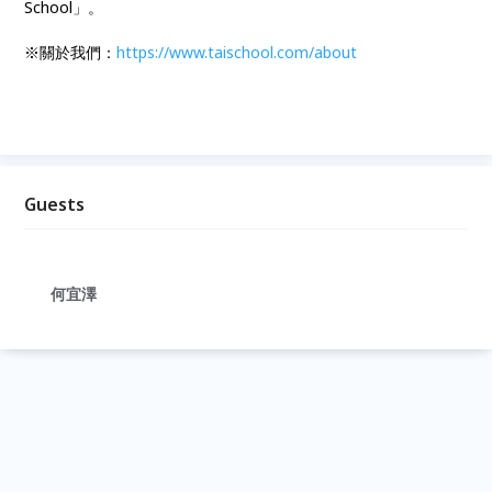
School」。
※關於我們：
https://www.taischool.com/about
Guests
何宜澤