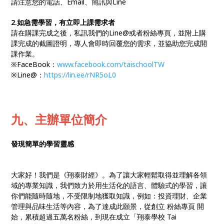
請注意您的電話、Email、簡訊與Line
2.如急需學習，有立即上課需求者
請在購課完成之後，私訊我們的Line@或者粉絲專頁，並附上購
課完成的截圖證明，專人會即時回覆您的需求，並協助您完成開
課作業。
※FaceBook：
www.facebook.com/taischoolTW
※Line@：
https://lin.ee/rNR5oL0
九、主辦單位簡介
發現簡單的學習靈感
大家好！我們是《翔泰財經》。為了讓大家輕鬆取得並理解各領
域的專業知識，我們致力於用生活化的語言、體驗式的學習，讓
你們能隨時隨地，不受限制地獲取知識，例如：投資理財、企業
管理與品味生活等內容，為了達成此願景，從創立 粉絲專頁 開
始，累積超過五萬名粉絲，到現在成立「翔泰學校 Tai