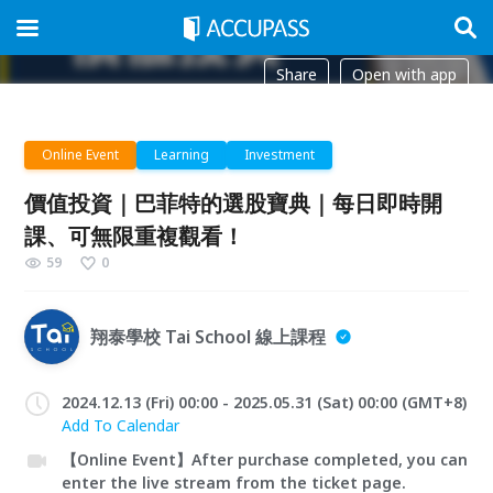
Share
Open with app
Online Event
Learning
Investment
價值投資｜巴菲特的選股寶典｜每日即時開
課、可無限重複觀看！
59
0
翔泰學校 Tai School 線上課程
2024.12.13 (Fri) 00:00 - 2025.05.31 (Sat) 00:00 (GMT+8)
Add To Calendar
【Online Event】After purchase completed, you can
enter the live stream from the ticket page.