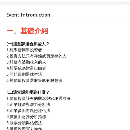
價值」，但公司的股價卻常和內在價值有很大的差異，
股價可能比真實價值更好或更差。依據上述的想法，我
們就開始來學習，利用簡單的方式，找尋好公司來投資
Event Introduction
吧！
一、基礎介紹
(一)這堂課適合那些人？
1.想學習簡單投資者
2.投資方法只有存錢或買定存的人
3.想擁有被動收入的人
4.想要成為財富自由者
5.開始規劃退休生活
6.對價值投資選股策略有興趣者
(二)這堂課能學到什麼？
1.價值投資該有的觀念與SOP選股法
2.企業經濟與潛力分析法
3.企業多面向風險評估法
4.價值面財務分析指標
5.股票分類與估值法
6.價值投資實力操作