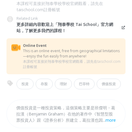
本課程可直接於翔泰學校學校官網觀看，請先在
taischool.com註冊帳號
Related Link
更多詳細內容歡迎上「翔泰學校 Tai School」官方網
站，了解更多我們的課程！
Online Event
This is an online event, free from geographical limitations
—enjoy the fun easily from anywhere!
本課程可直接於翔泰學校學校官網觀看，請先在taischool.com
註冊帳號
投資
存股
理財
巴菲特
價值投資
價值投資是一種投資策略，這個策略主要是班傑明・葛
拉漢（Benjamin Graham）在他的著作中《智慧型股
票投資人》跟《證券分析》所建立，葛拉漢也因此被稱
...
more
為價值投資之父。他解釋了每間公司都有潛在的「內在