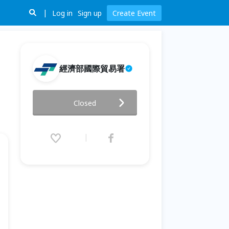
Log in
Sign up
Create Event
經濟部國際貿易署
請至經濟部國際貿易署臉書觀看
Closed
直播：產證管理說明會(第一場)
2025.05.22 (Thu) 13:30 - 16:30
(GMT+8)