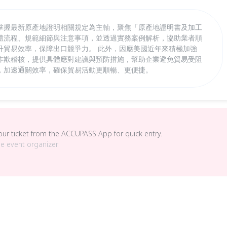
掌握最新原產地證明相關規定為主軸，聚焦「原產地證明書及加工
體流程、規範細節與注意事項，並透過實務案例解析，協助業者順
升貿易效率，保障出口競爭力。 此外，因應美國近年來積極加強
詐欺稽核，提供具體應對建議與預防措施，幫助企業避免貿易受阻
，加速通關效率，確保貿易活動更順暢、更便捷。
your ticket from the ACCUPASS App for quick entry.
he event organizer.