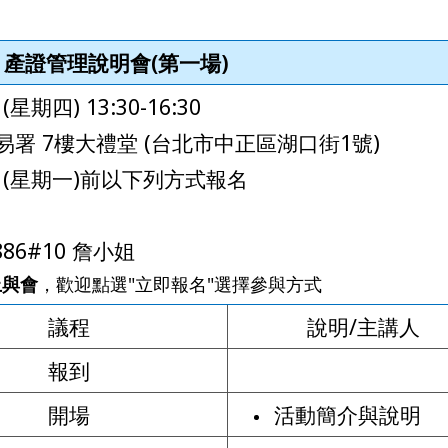
產證管理說明會
(
第一場
)
期四) 13:30-16:30
 7樓大禮堂 (台北市中正區湖口街1號)
日(星期一)前以下列方式報名
886#10 詹小姐
上與會
，歡迎點選"立即報名"選擇參與方式
議程
說明/主講人
報到
開場
活動
簡介與說明