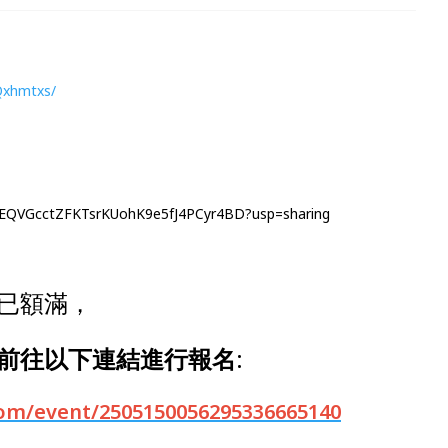
Qxhmtxs/
s/1uEQVGcctZFKTsrKUohK9e5fJ4PCyr4BD?usp=sharing
已額滿，
前往以下連結進行報名
:
com/event/2505150056295336665140