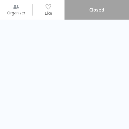
Closed
Organizer
Like
You may like
2026.08.15 (Sat) - 08.22 (Sat)
2026.08.15 (Sat) - 08.
【親子手作體驗】哈東派對！
「共織宇宙」
比哈皮、東窩蕊
共織宇宙】 七
Taipei City
New Taipei Ci
#
歡迎新手
1082
9
#
植物生態瓶