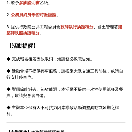
1. 發予
參訓證明書
乙紙。
2.
公務員終身學習時數認證
。
3. 提供行政院公共工程委員會
技師執行換證積分
、國土管理署
建
築師執照換證積分
。
【活動提醒】
◆ 完成報名後若因故取消，煩請務必致電告知。
◆ 活動會場不提供停車服務，請搭乘大眾交通工具前往，或請自
行安排停車位。
◆ 響應節能減碳、節省能源，本活動不提供一次性使用紙杯及餐
具，敬請與會者自備。
◆ 主辦單位保有因不可抗力因素導致活動調整異動或延期之權
利。