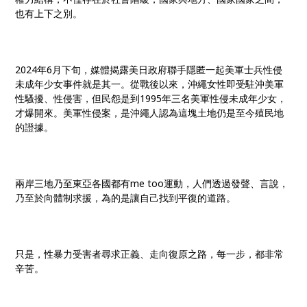
也有上下之別。
2024年6月下旬，媒體揭露美日政府聯手隱匿一起美軍士兵性侵
未成年少女事件就是其一。從戰後以來，沖繩女性即受駐沖美軍
性騷擾、性侵害，但民怨是到1995年三名美軍性侵未成年少女，
才爆開來。美軍性侵案，是沖繩人認為這塊土地仍是至今殖民地
的證據。
兩岸三地乃至東亞各國都有me too運動，人們透過發聲、言說，
乃至於向體制求援，為的是讓自己找到平復的道路。
只是，性暴力受害者尋求正義、走向復原之路，每一步，都非常
辛苦。