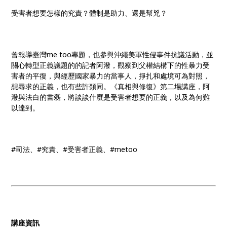
受害者想要怎樣的究責？體制是助力、還是幫兇？
曾報導臺灣me too專題，也參與沖繩美軍性侵事件抗議活動，並
關心轉型正義議題的的記者阿潑，觀察到父權結構下的性暴力受
害者的平復，與經歷國家暴力的當事人，掙扎和處境可為對照，
想尋求的正義，也有些許類同。《真相與修復》第二場講座，阿
潑與法白的書磊，將談談什麼是受害者想要的正義，以及為何難
以達到。
#司法、#究責、#受害者正義、#metoo
講座資訊