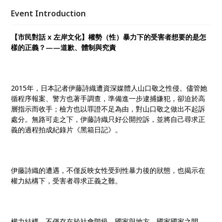
場旁，店名延續市民大道對於台北市民不可或缺的意
Event Introduction
義，希望書店能成為培養社會議題與在地視角的有機場
域。
【市民對話 x 左岸文化】權勢（性）暴力下的受害者想要的是怎
樣的正義？——道歉、體制與究責
2015年，日本記者伊藤詩織遭資深媒體人山口敬之性侵。儘管她
循程序報案、警方也著手調查，準備進一步逮捕嫌犯，卻迫於高
層指示而收手；檢方也以罪證不足為由，對山口敬之做出不起訴
處分。無路可走之下，伊藤詩織只好公開控訴，並將自己尋求正
義的過程拍成紀錄片《黑箱日記》。
伊藤詩織的遭遇，不僅反映女性受到性暴力後的狀態，也揭示在
權力結構下，受害者尋求正義之難。
權力結構，不僅存在於社會階級，國家與地方、國家國家之間，