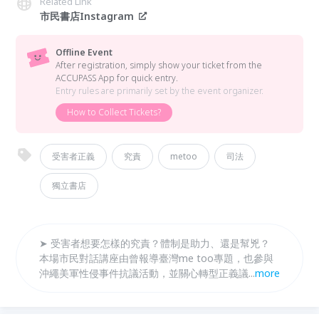
Related Link
市民書店Instagram
Offline Event
After registration, simply show your ticket from the
ACCUPASS App for quick entry.
Entry rules are primarily set by the event organizer.
How to Collect Tickets?
受害者正義
究責
metoo
司法
獨立書店
➤ 受害者想要怎樣的究責？體制是助力、還是幫兇？
本場市民對話講座由曾報導臺灣me too專題，也參與
沖繩美軍性侵事件抗議活動，並關心轉型正義議題的的
...
more
記者阿潑和法律白話文運動營運長徐書磊對談，從新書
《真相與修復》談談什麼是受害者想要的正義，以及為
何難以達到。 ➤ 市民書店座落於市民大道上、微風廣