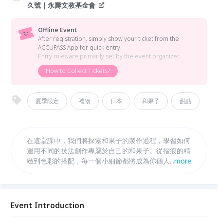
久號｜永壽文教基金會
Offline Event
After registration, simply show your ticket from the
ACCUPASS App for quick entry.
Entry rules are primarily set by the event organizer.
How to Collect Tickets?
夏季限定
禮物
日本
和果子
甜點
在這堂課中，我們將探索和果子的製作過程，學習如何
運用不同的技法創作專屬於自己的和果子。從摺痕的精
緻到色彩的搭配，每一個小細節都將成為你個人創意的
...
more
展現。你將學會如何從零開始，製作出一份獨特的和果
子。在這裡，你不僅能夠學習技巧，更能夠感受和果子
背後的文化底蘊與美學價值，一同品味時光的美好。
Event Introduction