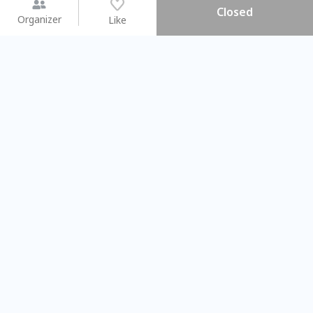
Closed
Organizer
Like
You may like
2026.08.15 (Sat)
2026.08.09 (Sun)
【搓一碗夏天】天然洗愛玉 ×
Gap Year
彩繪食盆 × 古早味DIY
業師聊聊旅程
Taichung City
Taipei City
#
親子手作DIY
101795
50
#
相信世代