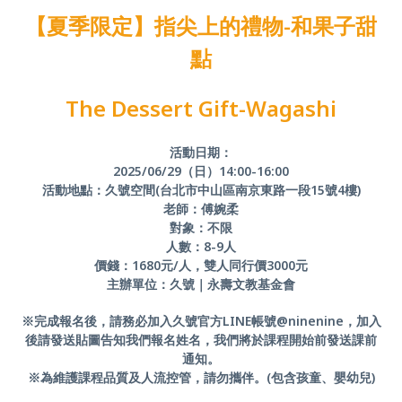
【夏季限定】指尖上的禮物-和果子甜
點
The Dessert Gift-Wagashi
活動日期：
2025/06/29（日）14:00-16:00
活動地點：久號空間(台北市中山區南京東路一段15號4樓)
老師：傅婉柔
對象：不限
人數：8-9人
價錢：1680元/人，雙人同行價3000元
主辦單位：久號｜永壽文教基金會
※完成報名後，請務必加入久號官方LINE帳號@ninenine，加入
後請發送貼圖告知我們報名姓名，我們將於課程開始前發送課前
通知。
※為維護課程品質及人流控管，請勿攜伴。(包含孩童、嬰幼兒)