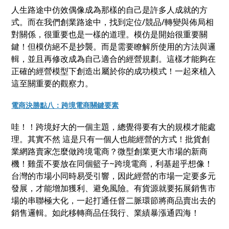
人生路途中仿效偶像成為那樣的自己是許多人成就的方
式。而在我們創業路途中，找到定位/競品/轉變與佈局相
對關係，很重要也是一樣的道理。模仿是開始很重要關
鍵！但模仿絕不是抄襲。而是需要瞭解所使用的方法與邏
輯，並且再修改成為自己適合的經營規劃。這樣才能夠在
正確的經營模型下創造出屬於你的成功模式！一起來植入
這至關重要的觀察力。
電商決勝點八：跨境電商關鍵要素
哇！！跨境好大的一個主題，總覺得要有大的規模才能處
理。其實不然 這是只有一個人也能經營的方式！批貨創
業網路賣家怎麼做跨境電商？微型創業更大市場的新商
機！雞蛋不要放在同個籃子~跨境電商，利基超乎想像！
台灣的市場小同時易受引響，因此經營的市場一定要多元
發展，才能增加獲利、避免風險。有貨源就要拓展銷售市
場的串聯極大化，一起打通任督二脈環節將商品賣出去的
銷售邏輯。如此移轉商品任我行、業績暴漲通四海！