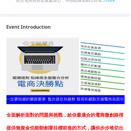
經營電商商卻是處處當心，串聯點線面網出好業績！因
...
more
此，無論是個人或品牌想要透過網路打造事業就一定要
瞭解業內狀況與後續發展，佔領先機超前佈局。 整合
關於電商銷售、數位行銷、經營通路、商品優化等各式
議題，用最精簡時間及最有效益的方式解析各要點專
Event Introduction
題。 省去爬文時間，時刻加值自我讓未來佈局不脫
節。 電商網路行銷從入門到熟手速效渠道建置邏輯不
錯亂！高效瞭解業內實戰狀況 : 找出真正利基點，打造
專屬自我的電商模式。
全面解析面對的問題與挑戰，給你最適合的電商微創路徑
提供無資金也能朝創業目標前進的方式，讓你步步堆切出