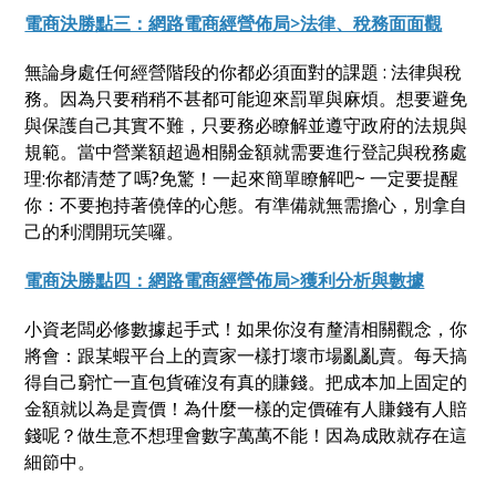
電商決勝點三：網路電商經營佈局>法律、稅務面面觀
無論身處任何經營階段的你都必須面對的課題 : 法律與稅
務。因為只要稍稍不甚都可能迎來罰單與麻煩。想要避免
與保護自己其實不難，只要務必瞭解並遵守政府的法規與
規範。當中營業額超過相關金額就需要進行登記與稅務處
理:你都清楚了嗎?免驚！一起來簡單瞭解吧~ 一定要提醒
你：不要抱持著僥倖的心態。有準備就無需擔心，別拿自
己的利潤開玩笑囉。
電商決勝點四：網路電商經營佈局>獲利分析與數據
小資老闆必修數據起手式！如果你沒有釐清相關觀念，你
將會：跟某蝦平台上的賣家一樣打壞市場亂亂賣。每天搞
得自己窮忙一直包貨確沒有真的賺錢。把成本加上固定的
金額就以為是賣價！為什麼一樣的定價確有人賺錢有人賠
錢呢？做生意不想理會數字萬萬不能！因為成敗就存在這
細節中。