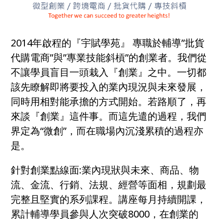
2014年啟程的『宇賦學苑』 專職於輔導”批貨
代購電商”與”專業技能斜槓”的創業者。我們從
不讓學員盲目一頭栽入『創業』之中。一切都
該先瞭解即將要投入的業內現況與未來發展，
同時用相對能承擔的方式開始。若路順了，再
來談『創業』這件事。而這先遣的過程，我們
界定為“微創”，而在職場內沉淺累積的過程亦
是。
針對創業點線面:業內現狀與未來、商品、物
流、金流、行銷、法規、經營等面相，規劃最
完整且堅實的系列課程。講座每月持續開課，
累計輔導學員參與人次突破8000，在創業的