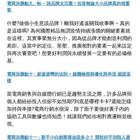
電商決勝點九 : 蛤 ~ 說品牌太沉重！但是無論大小品牌真的很重
要
什麼?做個小生意談品牌！離我好遙遠關我啥事啊 ~ 真的
是這樣嗎? 為何國際精品無謂疫情持續漲價的關鍵要素就
在這裡。其實事業無分大小，因為從品牌才能創造利潤的
差距。這當中的定位、形塑、推廣相對的要素一起來設定
與再次審查吧！想要好利潤與永續發展一定要有的必備根
基。
電商決勝點十 : 超速過彎的法則 > 媒體檢視與優化與串流 就該這
樣
當電商銷售與自媒體行銷已是趨勢主流之際，許多品牌與
個人都紛紛投入但卻不如預期?到底是哪裡卡卡?還能怎樣
加持與串接?電商行銷水很深，除了面子要做好裏子內的
協助工具與數據也得知悉！就讓我們給你相對應邏輯並檢
視。
電商決勝點十一 : 新手小白創業資金該多少？ 競技好手別陷入週