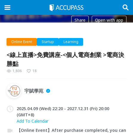
Share
Open with app
Online Event
Startup
Learning
<線上直播>免費講座-<個人電商創業 >電商決
勝點
1,806
18
宇賦學苑
2025.04.09 (Wed) 22:20 - 2027.12.31 (Fri) 20:00
(GMT+8)
Add To Calendar
【Online Event】After purchase completed, you can