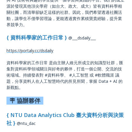
源於發現其他頂尖學府（如台大、政大、成大）皆有資料科學相
關社團，而清華卻缺乏這樣的社群。因此，我們希望透過社團活
動，讓學生不僅學習理論，更能透過實作累積寶貴經驗，提升業
界競爭力。
{ 資料科學家的工作日常 }
@___dsdaily___
https://portaly.cc/dsdaily
資料科學家的工作日常 是由主辦人維元所成立的知識型社群，匯
集對資料科學領域關注與好奇的夥伴，打造一個公開、交流的技
術場域。持續發表對 #資料科學、 #人工智慧 或 #軟體職涯 議
題，分享資料人在人工智慧時代的所見所聞，掌握 Data + AI 的
新觀點。
🪧 協辦夥伴
{ NTU Data Analytics Club 臺大資料分析與決策
社 }
@ntu_dac