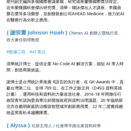
期刊副主編與多個國際會議要職，研究成果屢獲國際獎項肯定。
近年榮獲國科會傑出研究獎、清華－聯詠傑出人才講座、李國鼎
磐石獎等多項榮譽，並創辦新創公司AHEAD Medicine，致力於AI
在醫療行為分析之應用。
{ 謝宗震 Johnson Hsieh }
Chimes AI 創辦人暨執行長、
政大兼任助理教授
#數據工程、#AI 產品
清華統計博士，提供企業 No-Code AI 解決方案，縮短 AI 導入時
間，創造商業效益。
謝博士是台灣統計界推廣 R語言的先行者，在 Git-Awards 中，貢
獻台灣第二位、全球 709 位。在工作之餘主持《D4SG 資料英雄
計畫》，運用科技和資料的力量改造社會。2016-18 年間擔任行
政院青年諮詢委員專注於開放政府與資料治理議題。20 年協助新
北市在脆弱家庭防治獲頒智慧城市創新應用獎。22 年二度獲得總
統盃黑客松卓越團隊獎。
{ Alyssa }
社群主理人 / 社會學半路出家資料科學