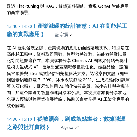
透過 Fine-tuning 與 RAG，解鎖資料價值、實現 GenAI 智能應用
的商業場景。
{ 產業減碳的統計智慧：AI 在高能耗工
13:40 - 14:20
廠的實戰應用 }
—— 謝宗震
🪄
在 AI 蓬勃發展之際，產業現場的應用仍面臨落地挑戰，特別是在
高能耗工廠中，資料取得困難、模型移轉複雜、節能效益難以量
化等問題普遍存在。本演講將分享 Chimes AI 團隊如何結合統計
建模與生成式 AI，發展出涵蓋製程參數最佳化、虛擬品檢、設備
異常預警與 ESG 成效評估的完整解決方案。透過案例實證（如中
鋼碳素鍋爐節電 7~30%、冰水系統節能 20%、生成式維修知識庫
導入石化廠），展示如何用 AI 強化決策品質、減少碳排與停機時
間，加速企業邁向智慧維運與淨零永續。本次演講亦將分享在地
化導入經驗與跨產業推展策略，協助與會者掌握 AI 工業化應用的
核心關鍵。
{ 從被照亮，到成為點燃者：數據職涯
14:30 - 15:10
之路與社群實踐 }
—— Alyssa
🪄