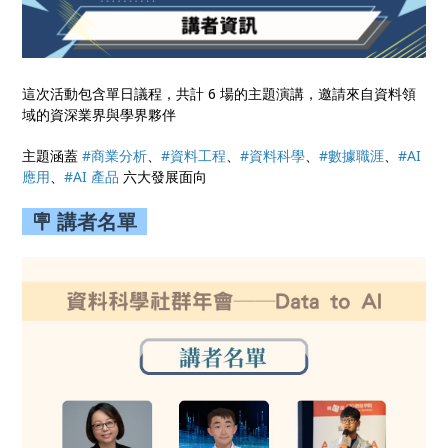
這次活動包含單日議程，共計 6 場的主題演講，邀請來自資料領
域的資深業界與學界夥伴
主題涵蓋
#商業分析
、
#資料工程
、
#資料科學
、
#數據職涯
、
#AI
應用
、
#AI 產品
六大發展面向
🪧 講者名單