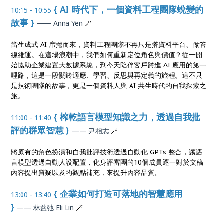
{ AI 時代下，一個資料工程團隊蛻變的
10:15 - 10:55
故事 }
—— Anna Yen
🪄
當生成式 AI 席捲而來，資料工程團隊不再只是搭資料平台、做管
線維運。在這場浪潮中，我們如何重新定位角色與價值？從一開
始協助企業建置大數據系統，到今天陪伴客戶跨進 AI 應用的第一
哩路，這是一段關於適應、學習、反思與再定義的旅程。這不只
是技術團隊的故事，更是一個資料人與 AI 共生時代的自我探索之
旅。
{ 榨乾語言模型知識之力，透過自我批
11:00 - 11:40
評的群眾智慧 }
—— 尹相志
🪄
將原有的角色扮演和自我批評技術透過自動化 GPTs 整合，讓語
言模型透過自動人設配置，化身評審團的10個成員逐一對於文稿
內容提出質疑以及的觀點補充，來提升內容品質。
{ 企業如何打造可落地的智慧應用
13:00 - 13:40
}
—— 林益弛 Eli Lin
🪄