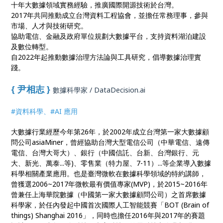
十年大數據領域實務經驗，推廣國際開源技術於台灣。
2017年共同推動成立台灣資料工程協會，並擔任常務理事，參與
市場、人才與技術研究。
協助電信、金融及政府單位規劃大數據平台，支持資料湖泊建設
及數位轉型。
自2022年起推動數據治理方法論與工具研究，倡導數據治理實
踐。
{ 尹相志 }
數據科學家 /
DataDecision.ai
#資料科學、#AI 應用
大數據行業經歷今年第26年，於2002年成立台灣第一家大數據顧
問公司asiaMiner，曾經協助台灣大型電信公司（中華電信、遠傳
電信、台灣大哥大）、銀行（中國信託、台新、台灣銀行、元
大、新光、萬泰...等)、零售業（特力屋、7-11）...等企業導入數據
科學相關產業應用。也是臺灣微軟在數據科學領域的特約講師，
曾獲選2006~2017年微軟最有價值專家(MVP)，於2015~2016年
曾兼任上海華院數據（中國第一家大數據顧問公司）之首席數據
科學家，於任內發起中國首次國際人工智能競賽「BOT (Brain of
things) Shanghai 2016」，同時也擔任2016年與2017年的賽題