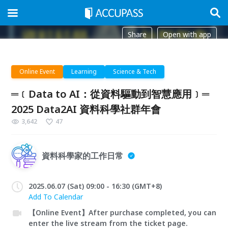
Share
Open with app
Online Event
Learning
Science & Tech
═﹝Data to AI：從資料驅動到智慧應用﹞═
2025 Data2AI 資料科學社群年會
3,642
47
資料科學家的工作日常
2025.06.07 (Sat) 09:00 - 16:30 (GMT+8)
Add To Calendar
【Online Event】After purchase completed, you can
enter the live stream from the ticket page.