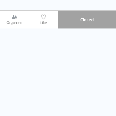
Closed
Organizer
Like
You may like
2026.08.15 (Sat) - 08.22 (Sat)
2026.08.15 (Sat) - 0
【親子手作體驗】哈東派對！
「共織宇宙」
比哈皮、東窩蕊
共織宇宙】 
Taipei City
New Taipei C