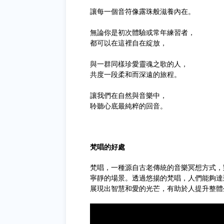
讓每一個音符像露珠般滋養內在。
無論你是初次體驗或常年練習者，
都可以在這裡自在綻放，
與一群同樣珍愛靈魂之歌的人，
共度一段柔和而深遠的旅程。
讓我們在自然與音樂中，
聆聽心底最純粹的回音。
梵唱的好處
梵唱，一種源自古老傳統的音樂冥想方式，
寧靜的場景。透過悠揚的梵唱，人們能夠達
展現出智慧和愛的光芒，有助於人提升整體