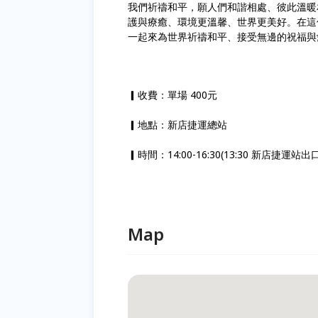
我們祈禱和平，願人們和諧相處、彼此溫暖
護與療癒、環境更溫馨、世界更美好。在這
一起來為世界祈禱和平、接受無邊的祝福與
▎收費：單場 400元
▎地點：新店捷運總站
▎時間：14:00-16:30(13:30 新店捷運
Map