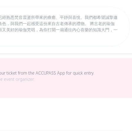
已經熟悉梵音震盪所帶來的療癒、平靜與喜悅。我們都希望誠摯邀
角色，與我們一起感受這份來自古老傳承的禮物。 將古老的瑜伽
而又美好的瑜伽梵唱，為你打開一扇通往內心喜樂的知識大門，一
your ticket from the ACCUPASS App for quick entry.
he event organizer.