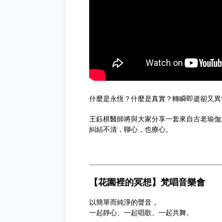
什麼是永恆？什麼是真實？轉瞬即逝卻又異
王鈺棋醫師將與大家分享一套來自古老瑜伽
糾結不清，聊心，也療心。
【花園裡的冥想】梵唱音樂會
以簡單而純淨的聲音，
一起靜心、一起唱歌、一起共舞。