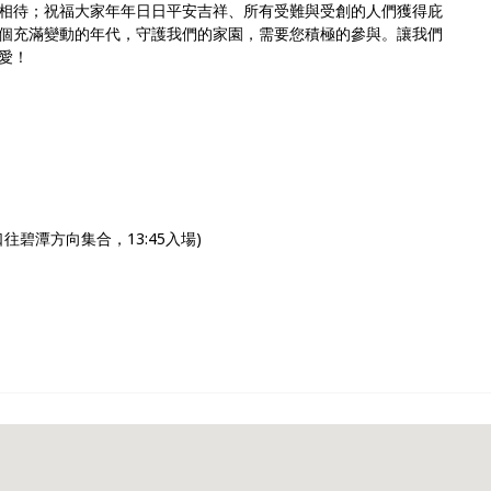
相待；祝福大家年年日日平安吉祥、所有受難與受創的人們獲得庇
個充滿變動的年代，守護我們的家園，需要您積極的參與。讓我們
愛！
站出口往碧潭方向集合，13:45入場)