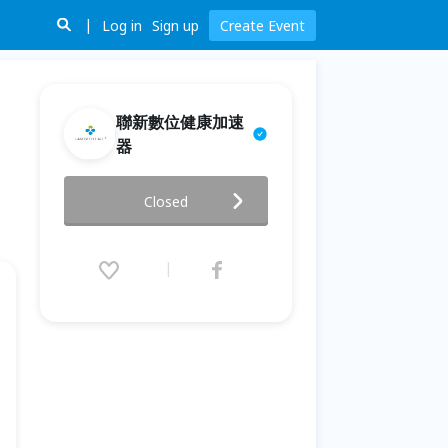
Log in
Sign up
Create Event
聯新數位健康加速
器
2025「智慧高齡，科技共生：迎
Closed
向未來的創新照護」論壇
2025.03.28 (Fri) 08:30 - 16:50
(GMT+8)