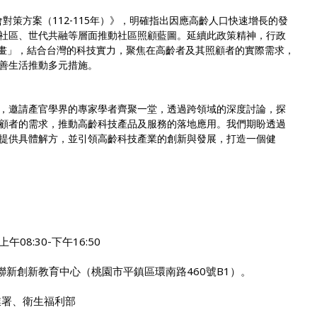
會對策方案（112-115年）》，明確指出因應高齡人口快速增長的發
社區、世代共融等層面推動社區照顧藍圖。延續此政策精神，行政
動計畫」，結合台灣的科技實力，聚焦在高齡者及其照顧者的實際需求，
善生活推動多元措施。
，邀請產官學界的專家學者齊聚一堂，透過跨領域的深度討論，探
顧者的需求，推動高齡科技產品及服務的落地應用。我們期盼透過
提供具體解方，並引領高齡科技產業的創新與發展，打造一個健
上午08:30-下午16:50
聯新創新教育中心（桃園市平鎮區環南路460號B1）。
業署、衛生福利部