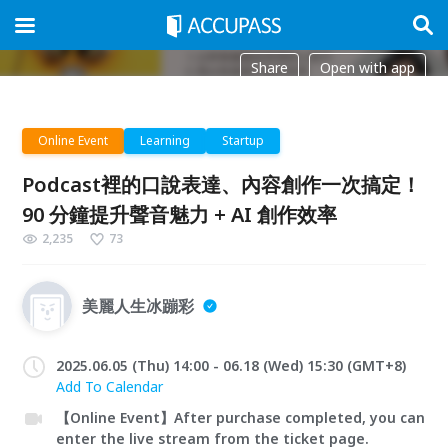
Share
Open with app
Online Event
Learning
Startup
Podcast裡的口說表達、內容創作一次搞定！
90 分鐘提升聲音魅力 + AI 創作效率
2,235
73
美麗人生冰蹦彩
2025.06.05 (Thu) 14:00 - 06.18 (Wed) 15:30 (GMT+8)
Add To Calendar
【Online Event】After purchase completed, you can
enter the live stream from the ticket page.