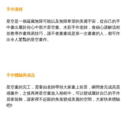
手作過程
星空是一個蘊藏無限可能以及無限希望的美麗宇宙，從自己的手
中畫出屬於你心中那片星空畫。水彩手作老師，會細心講解流程
並教導作畫簡易技巧，讓不會畫畫或是第一次畫畫的人，都可作
出令人驚豔的星空畫作。
手作體驗與成品
星空畫的完工，需要由老師帶領大家畫上前景，瞬間會完成高質
感畫作，之後再將星空畫放入相框中，可以變成屬於自己的手作
居家裝飾，讓家裡不起眼的角落變成美麗的空間，大家快來體驗
吧!!