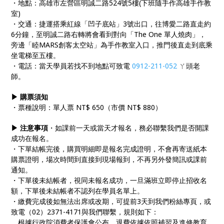
・地點：高雄市左營區明誠二路524號5樓(下班隨手作高雄手作教
室)
・交通：捷運搭乘紅線「凹子底站」3號出口，往博愛二路直走約
6分鐘，至明誠二路右轉將會看到對向「The One 單人燒肉」，
旁邊「睦MARS創客太空站」為手作教室入口，推門後直走到底乘
坐電梯至五樓。
・電話：當天學員若找不到地點可致電
0912-211-052
ㄚ頭老
師。
▶ 購票須知
・票種說明：單人票 NT$ 650（市價 NT$ 880）
▶ 注意事項
・如課前一天或當天才報名，務必聯繫我們是否開課
成功在報名。
・下單結帳完後，購買明細即是報名完成證明，不會再寄送紙本
購票證明，場次時間到直接到現場報到，不再另外發簡訊或課前
通知。
・下單後未結帳者，視同未報名成功，一旦滿班立即停止招收名
額，下單後未結帳者不認列在學員名單上。
・繳費完成後如無法出席或改期，可提前3天到我們粉絲專頁，或
致電（02）2371-4171與我們聯繫，規則如下：
。根據行政院消費者保護會公布，退費依據依照補習及進修教育