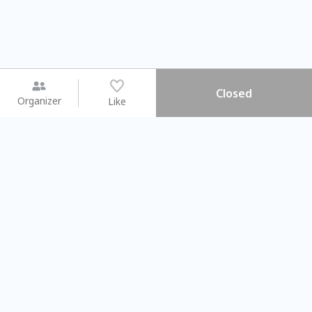
Closed
Organizer
Like
You may like
2026.08.15 (Sat) - 08.22 (Sat)
2026.08.15 (Sat) - 08
【親子手作體驗】哈東派對！
「共織宇宙」