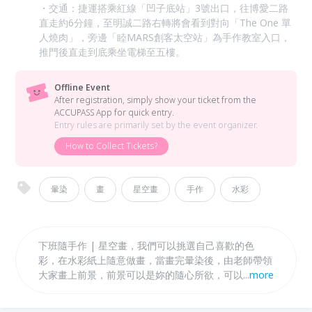
・交通：捷運搭乘紅線「凹子底站」3號出口，往博愛二路
直走約6分鐘，至明誠二路右轉將會看到對向「The One 單
人燒肉」，旁邊「睦MARS創客太空站」為手作教室入口，
推門後直走到底乘坐電梯至五樓。
Offline Event
After registration, simply show your ticket from the
ACCUPASS App for quick entry.
Entry rules are primarily set by the event organizer.
How to Collect Tickets?
暈染
畫
星空畫
手作
水彩
下班隨手作 | 星空畫，我們可以挑選自己喜歡的色
彩，在水彩紙上隨意做畫，當畫完暈染後，由老師帶領
大家畫上前景，前景可以是妳的隨心所欲，可以是妳精
...
more
心挑選的影像，讓我們的故事，融合在星空畫裡，星芒
點點下的夜空，成為唯美的一幅美麗星空畫。