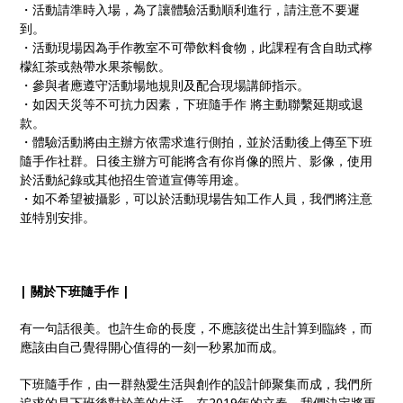
・活動請準時入場，為了讓體驗活動順利進行，請注意不要遲
到。
・活動現場因為手作教室不可帶飲料食物，此課程有含自助式檸
檬紅茶或熱帶水果茶暢飲。
・參與者應遵守活動場地規則及配合現場講師指示。
・如因天災等不可抗力因素，下班隨手作 將主動聯繫延期或退
款。
・體驗活動將由主辦方依需求進行側拍，並於活動後上傳至下班
隨手作社群。日後主辦方可能將含有你肖像的照片、影像，使用
於活動紀錄或其他招生管道宣傳等用途。
・如不希望被攝影，可以於活動現場告知工作人員，我們將注意
並特別安排。
| 關於下班隨手作 |
有一句話很美。也許生命的長度，不應該從出生計算到臨終，而
應該由自己覺得開心值得的一刻一秒累加而成。
下班隨手作，由一群熱愛生活與創作的設計師聚集而成，我們所
追求的是下班後對於美的生活，在2019年的立春，我們決定將更