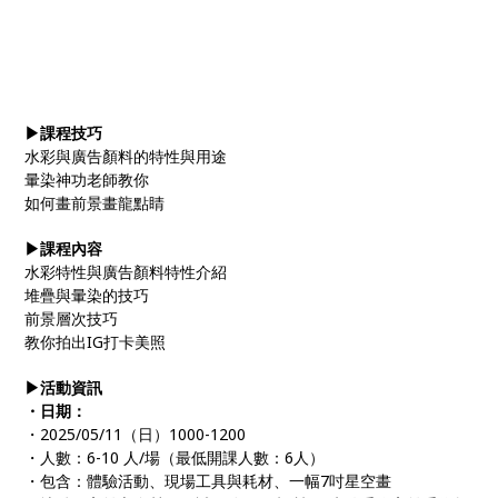
▶課程技巧
水彩與廣告顏料的特性與用途
暈染神功老師教你
如何畫前景畫龍點睛
▶課程內容
水彩特性與廣告顏料特性介紹
堆疊與暈染的技巧
前景層次技巧
教你拍出IG打卡美照
▶活動資訊
・日期：
・2025/05/11（日）1000-1200
・人數：6-10 人/場（最低開課人數：6人）
・包含：體驗活動、現場工具與耗材、一幅7吋星空畫