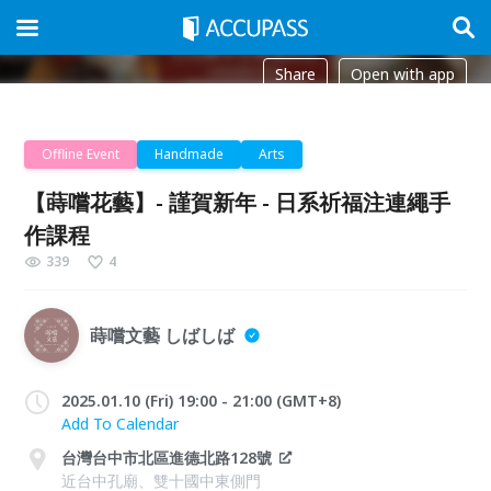
Share
Open with app
Offline Event
Handmade
Arts
【蒔嚐花藝】- 謹賀新年 - 日系祈福注連繩手
作課程
339
4
蒔嚐文藝 しばしば
2025.01.10 (Fri) 19:00 - 21:00 (GMT+8)
Add To Calendar
台灣台中市北區進德北路128號
近台中孔廟、雙十國中東側門