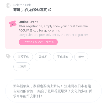
Related Link
蒔嚐しばしば粉絲專頁
Offline Event
After registration, simply show your ticket from the
ACCUPASS App for quick entry.
Entry rules are primarily set by the event organizer.
How to Collect Tickets?
日系手作
乾燥花
手作課程
新年
注連繩
新年新氣象，家裡也要換上新裝！ 注連繩在日本有趨
吉避凶的含義， 結合了乾燥花更增添了文化的多樣 祈
求今年能平安順利！