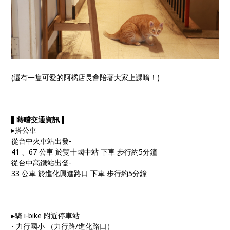
(還有一隻可愛的阿橘店長會陪著大家上課唷！)
▌蒔嚐交通資訊 ▌
▸搭公車
從台中火車站出發-
41 、67 公車 於雙十國中站 下車 步行約5分鐘
從台中高鐵站出發-
33 公車 於進化興進路口 下車 步行約5分鐘
▸騎 i-bike 附近停車站
- 力行國小 （力行路/進化路口）