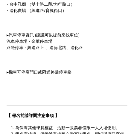
- 台中孔廟 （雙十路二段/力行路口）
- 進化廣場 （興進路/育興街口）
▸汽車停車資訊 (建議可以提前來找車位)
汽車停車場 - 金華停車場
路邊停車 - 興進路上 、進德北路、進化路
▸機車可停店門口或附近路邊停車格
【 報名前請詳閱注意事項 】
為保障其他學員權益，活動一張票卷僅限一人入場使用。
報名完成後，活動通系統將自動寄送報名，明細與資訊至您