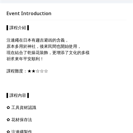
Event Introduction
▌課程介紹 ▌
注連繩在日本有趨吉避凶的含義，
原本多用於神社，後來民間也開始使用，
現在結合了乾燥花裝飾，更增添了文化的多樣
祈求來年平安順利！
課程難度：★★☆☆☆
▌課程內容 ▌
✿ 工具資材認識
✿ 花材保存法
✿ 注連繩製作