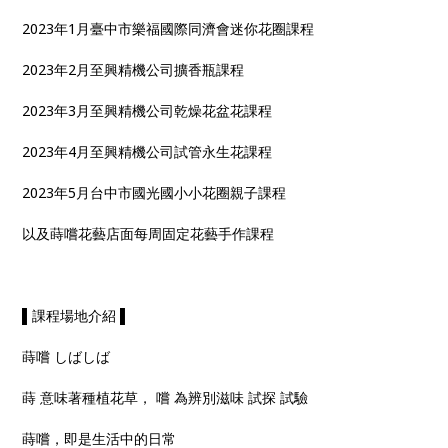
2023年1月臺中市樂福國際同濟會迷你花圈課程
2023年2月至興精機公司擴香瓶課程
2023年3月至興精機公司乾燥花盆花課程
2023年4月至興精機公司試管永生花課程
2023年5月台中市國光國小小花圈親子課程
以及蒔嚐花藝店面每周固定花藝手作課程
▌課程場地介紹 ▌
蒔嚐 しばしば
蒔 意味著種植花草， 嚐 為辨別滋味 試探 試驗
蒔嚐，即是生活中的日常