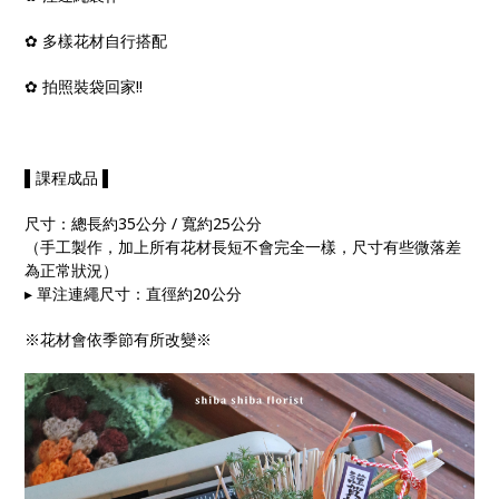
✿ 多樣花材自行搭配
✿ 拍照裝袋回家!!
▌課程成品 ▌
尺寸：總長約35公分 / 寬約25公分
（手工製作，加上所有花材長短不會完全一樣，尺寸有些微落差
為正常狀況）
▸ 單注連繩尺寸：直徑約20公分
※花材會依季節有所改變※