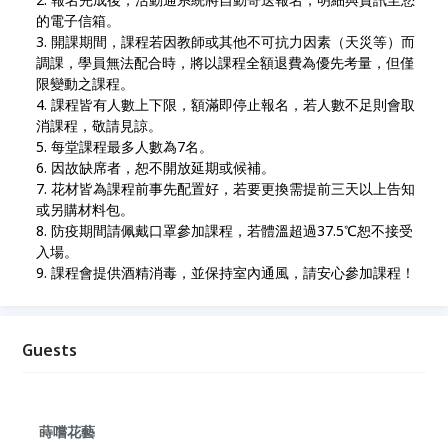
的電子信箱。
開課期間，課程若因教師或其他不可抗力因素（天災等）而
調課，學員無法配合時，將以課程全額退費為優先考量，但僅
限變動之課程。
課程皆有人數上下限，額滿即停止報名，若人數不足則會取
消課程，敬請見諒。
每堂課程最多人數為7名。
因故缺席者，恕不開放延期或候補。
花材皆為課程前事先配置好，若要更換需提前三天以上告知
或另購材料包。
防疫期間請佩戴口罩參加課程，若體溫超過37.5℃恕不接受
入場。
課程會提供酒精消毒，並保持室內通風，請安心參加課程！
Guests
蒔嚐花藝