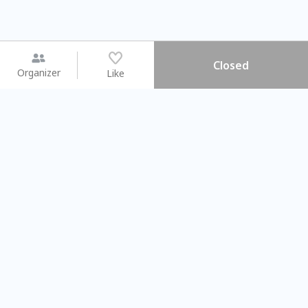
Closed
Organizer
Like
You may like
2026.08.15 (Sat) - 08.22 (Sat)
2026.08.15 (Sat) - 08
【親子手作體驗】哈東派對！
「共織宇宙」
比哈皮、東窩蕊
共織宇宙】 七
Taipei City
New Taipei Ci