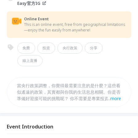
Easy官方IG
Online Event
This is an online event, free from geographical limitations
—enjoy the fun easily from anywhere!
免費
投資
央行政策
分享
線上直播
當央行政策調整，你覺得最需要注意的是什麼？這些看
似遙遠的政策，其實都與你我的生活息息相關。你是否
準備好迎接可能的挑戰呢？ 你不需要是專業投資人，
...
more
但了解趨勢可以讓你更有底氣面對生活的變化！我們每
個人都可以在這些變化中找到自己的節奏！12月27日
晚上7點50分，亨利老師將線上直播帶你聊聊政策如何
改變生活節奏，提供實用建議，幫助你抓住機會、迎接
Event Introduction
挑戰！