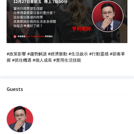
#政策影響 #趨勢解讀 #經濟脈動 #生活啟示 #行動靈感 #節奏掌
握 #抓住機遇 #個人成長 #實用生活技能
Guests