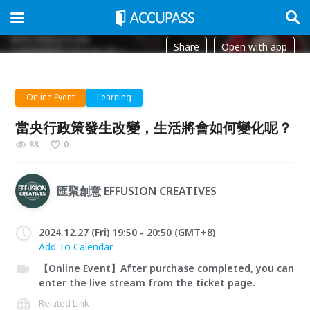
Share
Open with app
Online Event
Learning
當央行政策發生改變，生活將會如何變化呢？
88
0
匯聚創意 EFFUSION CREATIVES
2024.12.27 (Fri) 19:50 - 20:50 (GMT+8)
Add To Calendar
【Online Event】After purchase completed, you can
enter the live stream from the ticket page.
Related Link