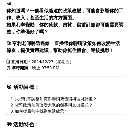
📣
你知道嗎？一個看似遙遠的政策改變，可能會影響你的工
作、收入，甚至生活的方方面面。
如果利率變動，你的貸款、房貸、儲蓄計畫都可能需要調
整，你準備好了嗎？
🚀
亨利老師將透過線上直播帶你聊聊政策如何改變生活
節奏，提供實用建議，幫助你抓住機會、迎接挑戰！
🗓️
直播日期
：2024/12/27（星期五）
⏰
準時開講
：晚上 07:50 PM
🎯
活動目標
：
央行利率調整如何影響消費習慣與理財計畫？
貨幣政策如何改變大眾的儲蓄與支出模式？
如何從趨勢中找到生活啟示？
🎁
活動特色
：