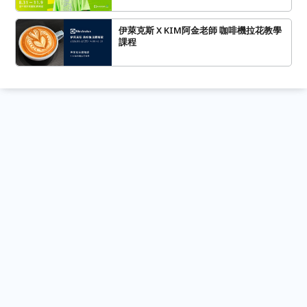
伊萊克斯 X KIM阿金老師 咖啡機拉花教學
課程