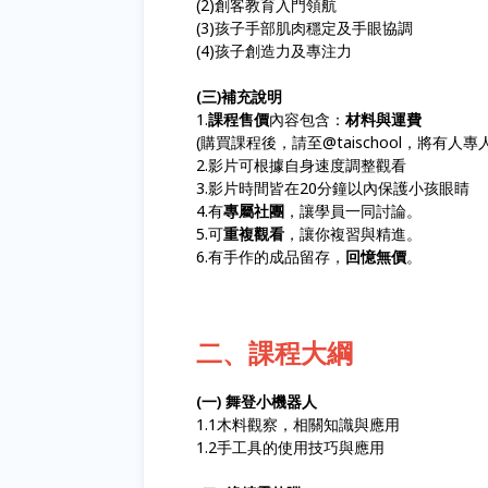
(2)創客教育入門領航
(3)孩子手部肌肉穩定及手眼協調
(4)孩子創造力及專注力
(三)補充說明
1.
課程售價
內容包含：
材料與運費
(購買課程後，請至@taischool，將有人專
2.影片可根據自身速度調整觀看
3.影片時間皆在20分鐘以內保護小孩眼睛
4.有
專屬社團
，讓學員一同討論。
5.可
重複觀看
，讓你複習與精進。
6.有手作的成品留存，
回憶無價
。
二、課程大綱
(一) 舞登小機器人
1.1木料觀察，相關知識與應用
1.2手工具的使用技巧與應用