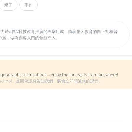
親子
手作
致力於創客/科技教育推廣的團隊組成，隨著創客教育的向下扎根普
齡層，做為創客入門的領航導入。
om geographical limitations—enjoy the fun easily from anywhere!
aischool，並回傳訊息告知我們，將會立即開通您的課程。