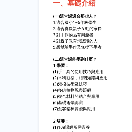
一、基礎介紹
(一)這堂課適合那些人？
1.適合國小1~6年級學生
2.適合喜歡親子互動的家長
3.對手作物品有興趣者
4.對親子教育想認識的人
5.想體驗手作又無從下手者
(二)這堂課能學到什麼？
1.學習：
(1)手工具的使用技巧與應用
(2)木料觀察，相關知識與應用
(3)灌模技術及技巧
(4)多肉植物觀察照顧
(5)複合材料的結合與應用
(6)基礎電學認識
(7)創客精神實踐與應用
2.培養：
(1)108課綱所需素養