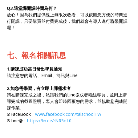
Q3.這堂課開課時間為何？
放心！因為我們提供線上無限次收看，可以依照您方便的時間進
行開課，只要購買並付費完成後，我們就會有專人進行聯繫開課
囉！
七、報名相關訊息
1.購課成功當日發出學員通知
請注意您的電話、Email、簡訊與Line
2.如急需學習，有立即上課需求者
請在購課完成之後，私訊我們的Line@或者粉絲專頁，並附上購
課完成的截圖證明，專人會即時回覆您的需求，並協助您完成開
課作業。
※FaceBook：
www.facebook.com/taischoolTW
※Line@：
https://lin.ee/rNR5oL0