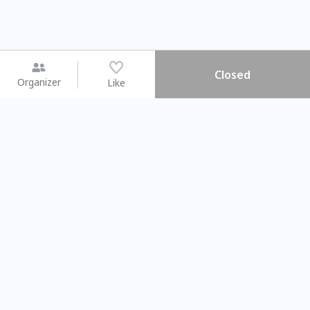
Closed
Organizer
Like
You may like
2026.08.15 (Sat) - 08.22 (Sat)
2026.08.15 (Sat) - 08
【親子手作體驗】哈東派對！
「共織宇宙」
比哈皮、東窩蕊
共織宇宙】 七