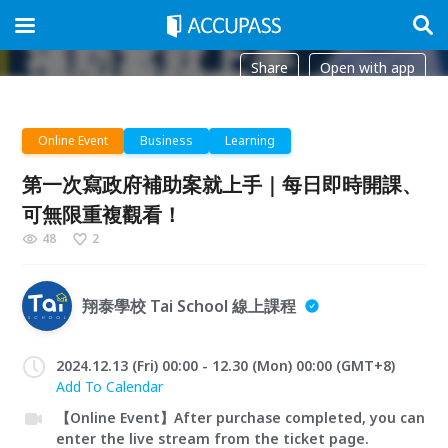
Share
Open with app
Online Event
Business
Learning
第一次寫政府補助案就上手｜每日即時開課、
可無限重複觀看！
48
2
翔泰學校 Tai School 線上課程
2024.12.13 (Fri) 00:00 - 12.30 (Mon) 00:00 (GMT+8)
Add To Calendar
【Online Event】After purchase completed, you can
enter the live stream from the ticket page.