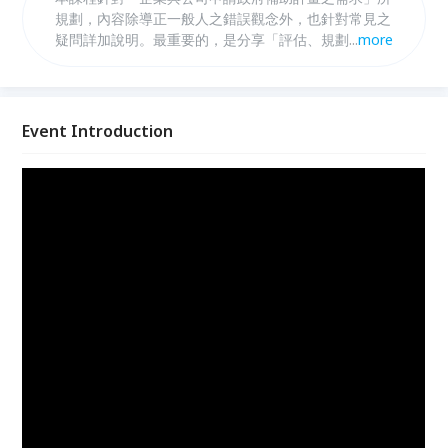
規劃，內容除導正一般人之錯誤觀念外，也針對常見之
疑問詳加說明。最重要的，是分享「評估、規劃與撰寫
...
more
計畫之實際執行步驟」，其中再配合大量案例的講解，
讓學員能非常容易瞭解、掌握「評估與規劃一個專案計
畫的技巧」，並能實際用於工作。
Event Introduction