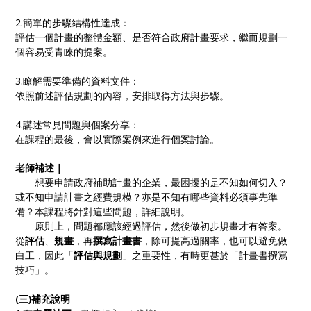
2.簡單的步驟結構性達成：
評估一個計畫的整體金額、是否符合政府計畫要求，繼而規劃一
個容易受青睞的提案。
3.瞭解需要準備的資料文件：
依照前述評估規劃的內容，安排取得方法與步驟。
4.講述常見問題與個案分享：
在課程的最後，會以實際案例來進行個案討論。
老師補述｜
想要申請政府補助計畫的企業，最困擾的是不知如何切入？
或不知申請計畫之經費規模？亦是不知有哪些資料必須事先準
備？本課程將針對這些問題，詳細說明。
原則上，問題都應該經過評估，然後做初步規畫才有答案。
從
評估
、
規畫
，再
撰寫計畫書
，除可提高過關率，也可以避免做
白工，因此「
評估與規劃
」之重要性，有時更甚於「計畫書撰寫
技巧」。
(三)補充說明