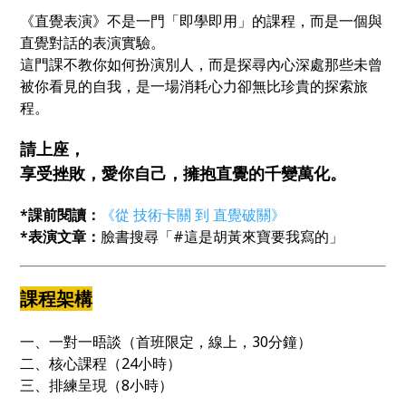
《直覺表演》不是一門「即學即用」的課程，而是一個與
直覺對話的表演實驗。
這門課不教你如何扮演別人，而是探尋內心深處那些未曾
被你看見的自我，是一場消耗心力卻無比珍貴的探索旅
程。
請上座，
享受挫敗，愛你自己，擁抱直覺的千變萬化。
*課前閱讀：
《從 技術卡關 到 直覺破關》
*表演文章：
臉書搜尋「#這是胡黃來寶要我寫的」
課程架構
一、一對一晤談（首班限定，線上，30分鐘）
二、核心課程（24小時）
三、排練呈現（8小時）