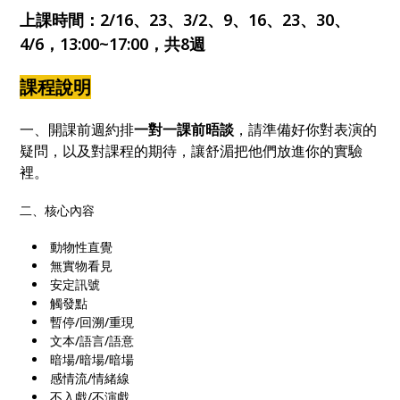
上課時間：2/16、23、3/2、9、16、23、30、
4/6，13:00~17:00，共8週
課程說明
一、開課前週約排
一對一課前晤談
，請準備好你對表演的
疑問，以及對課程的期待，讓舒湄把他們放進你的實驗
裡。
二、核心內容
動物性直覺
無實物看見
安定訊號
觸發點
暫停/回溯/重現
文本/語言/語意
暗場/暗場/暗場
感情流/情緒線
不入戲/不演戲