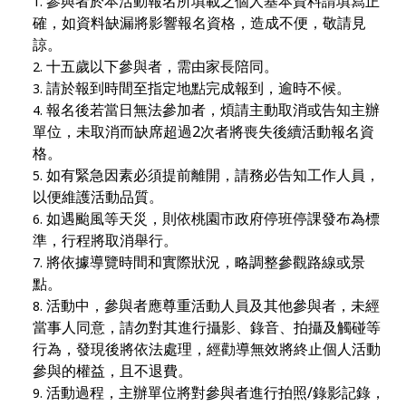
參與者於本活動報名所填載之個人基本資料請填寫正
確，如資料缺漏將影響報名資格，造成不便，敬請見
諒。
十五歲以下參與者，需由家長陪同。
請於報到時間至指定地點完成報到，逾時不候。
報名後若當日無法參加者，煩請主動取消或告知主辦
單位，未取消而缺席超過
2
次者將喪失後續活動報名資
格。
如有緊急因素必須提前離開，請務必告知工作人員，
以便維護活動品質。
如遇颱風等天災，則依桃園市政府停班停課發布為標
準，行程將取消舉行。
將依據導覽時間和實際狀況，略調整參觀路線或景
點。
活動中，參與者應尊重活動人員及其他參與者，未經
當事人同意，請勿對其進行攝影、錄音、拍攝及觸碰等
行為，發現後將依法處理，經勸導無效將終止個人活動
參與的權益，且不退費。
活動過程，主辦單位將對參與者進行拍照
/
錄影記錄，