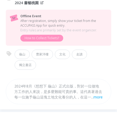
2024 書暢桃園
Offline Event
After registration, simply show your ticket from the
ACCUPASS App for quick entry.
Entry rules are primarily set by the event organizer.
How to Collect Tickets?
龜山
曹家洋樓
文化
走讀
獨立書店
2024年8月《想想下 龜山》正式出版，對於一位做地
方工作的人來說，是多麼難能可貴的事。這代表著過去
每一位施予龜山這塊土地文化養分的人，在這一刻有了
...
more
一些成果。這次走讀將結合《想想下 龜山》這本小
書，從書中的觀察，在地人的分享，帶大家看見日常生
活中的龜山。 *本次報名參加者，將獲得一本《想想下