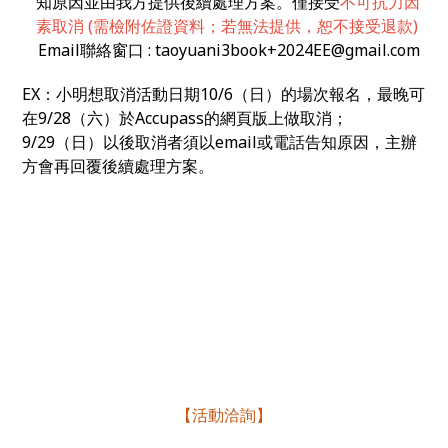
知原因並由我方提供後續處理方案。
僅接受
不可抗力因
素取消
(
需檢附佐證資料；若無法提供，恕不接受退款
)
Email
聯絡窗口
: taoyuani3book+2024EE@gmail.com
EX
：小明想取消活動日期
10/6
（日）的場次報名，最晚可
在
9/28
（六）於
Accupass
的網頁版上做取消；
9/29
（日）以後取消者須以
email
或電話告知原因，主辦
方會再回覆後續處理方案。
【活動洽詢】