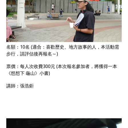
名額
：
10
名
(
適合：喜歡歷史、地方故事的人，本活動需
步行，請評估後再報名～
)
票價
：每人次收費
300
元
(
本次報名參加者，將獲得一本
《想想下
龜山》小書
)
講師：張浩鉅