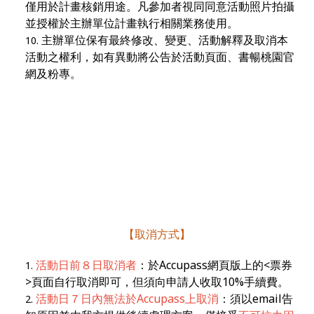
僅用於計畫核銷用途。凡參加者視同同意活動照片拍攝
並授權於主辦單位計畫執行相關業務使用。
主辦單位保有最終修改、變更、活動解釋及取消本
活動之權利，如有異動將公告於活動頁面、書暢桃園官
網及粉專。
【取消方式】
活動日前８日取消者
：於
Accupass
網頁版上的
<
票券
>
頁面自行取消即可，但須向申請人收取
10%
手續費。
活動日７日內無法於
Accupass
上取消
：須以
email
告