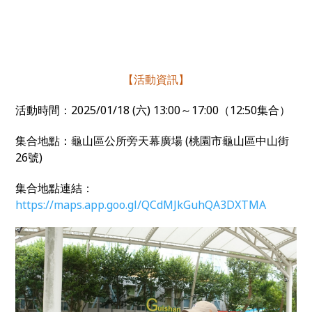
【活動資訊】
活動時間：
2025/01/18 (
六
) 13:00
～
17:00
（
12:50
集合）
集合地點：
龜山區公所旁天幕廣場 (桃園市龜山區中山街
26號)
集合地點連結：
https://maps.app.goo.gl/QCdMJkGuhQA3DXTMA