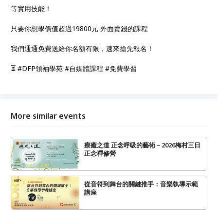
等實用技能！
只要你想學價值超過19800元 外面賣錢的課程
我們通通免費送給你名額有限，速來搶先報名！
⏳ #DFP領袖學苑 #自媒體課程 #免費學習
More similar events
療癒之道 正念呼吸的藝術－2026梅村三日
正念禪修營
從音符到舞台的關鍵推手：音樂執導示範
講座