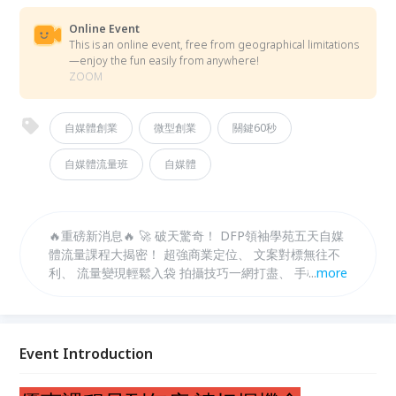
Online Event
This is an online event, free from geographical limitations
—enjoy the fun easily from anywhere!
ZOOM
自媒體創業
微型創業
關鍵60秒
自媒體流量班
自媒體
🔥重磅新消息🔥 🚀 破天驚奇！ DFP領袖學苑五天自媒
體流量課程大揭密！ 超強商業定位、 文案對標無往不
利、 流量變現輕鬆入袋 拍攝技巧一網打盡、 手機剪輯
...
more
秒變大師、！全免費，絕對不能錯過！ 立即報名，一
起成為自媒體大神！ 🌟 #自媒體課程 #免費領取 #限時
優惠
Event Introduction