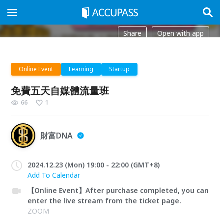
Share
Open with app
Online Event
Learning
Startup
免費五天自媒體流量班
66
1
財富DNA
2024.12.23 (Mon) 19:00 - 22:00 (GMT+8)
Add To Calendar
【Online Event】After purchase completed, you can
enter the live stream from the ticket page.
ZOOM