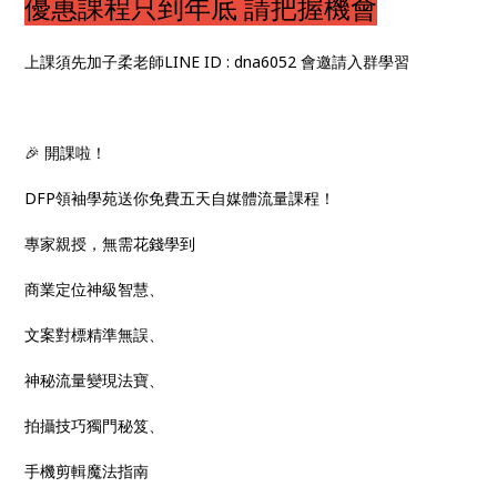
優惠課程只到年底 請把握機會
上課須先加子柔老師LINE ID : dna6052 會邀請入群學習
🎉 開課啦！
DFP領袖學苑送你免費五天自媒體流量課程！
專家親授，無需花錢學到
商業定位神級智慧、
文案對標精準無誤、
神秘流量變現法寶、
拍攝技巧獨門秘笈、
手機剪輯魔法指南