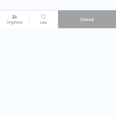
Closed
Organizer
Like
You may like
2026.08.15 (Sat) - 08.22 (Sat)
2026.08.15 (Sat) - 0
【親子手作體驗】哈東派對！
「共織宇宙」
比哈皮、東窩蕊
共織宇宙】 
Taipei City
New Taipei C