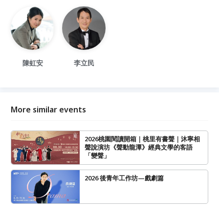
陳虹安
李立民
More similar events
2026桃園閱讀開箱｜桃里有書聲｜沐寧相
聲說演坊《聲動龍潭》經典文學的客語
「變聲」
2026 後青年工作坊—戲劇篇