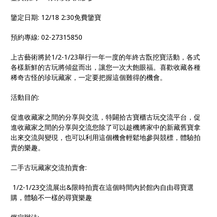
鑒定日期: 12/18 2:30免費鑒寶
預約專線: 02-27315850
上古藝術將於1/2-1/23舉行一年一度的年終古翫挖寶活動，各式
各樣新鮮的古玩將傾盆而出，讓您一次大飽眼福。喜歡收藏各種
稀奇古怪的珍玩藏家，一定要把握這個難得的機會。
活動目的:
促進收藏家之間的分享與交流，特闢拾古寶櫃古玩交流平台，促
進收藏家之間的分享與交流您除了可以趁機將家中的新藏舊寶拿
出來交流與變現，也可以利用這個機會輕鬆地參與競標，體驗拍
賣的樂趣。
二手古玩藏家交流拍賣會:
1/2-1/23交流展出&限時拍賣在這個時間內於館內自由尋寶選
購，體驗不一樣的尋寶樂趣