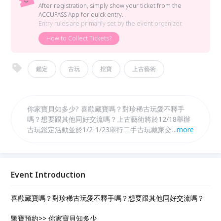
After registration, simply show your ticket from the
ACCUPASS App for quick entry.
Entry rules are primarily set by the event organizer.
How to Collect Tickets?
鑑定
古玩
挖寶
上古藝術
你家寶貝知多少? 喜歡藏寶嗎？對珍稀古玩愛不釋手
嗎？想要跟其他同好交流嗎？上古藝術將於12/18舉辦
古玩鑑定活動並於1/2-1/23舉行二手古玩藏家交流暨拍
...
more
賣會，各式各樣新鮮的古玩將傾盆而出，讓您一次大飽
眼福。
Event Introduction
喜歡藏寶嗎？對珍稀古玩愛不釋手嗎？想要跟其他同好交流嗎？
鑒寶預約>> 你家寶貝知多少