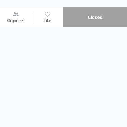
Closed
Organizer
Like
You may like
2026.08.15 (Sat) - 08.22 (Sat)
2026.08.15 (Sat) - 0
【親子手作體驗】哈東派對！
「共織宇宙」
比哈皮、東窩蕊
共織宇宙】 
Taipei City
New Taipei C
#
歡迎新手
1009
9
#
植物生態瓶