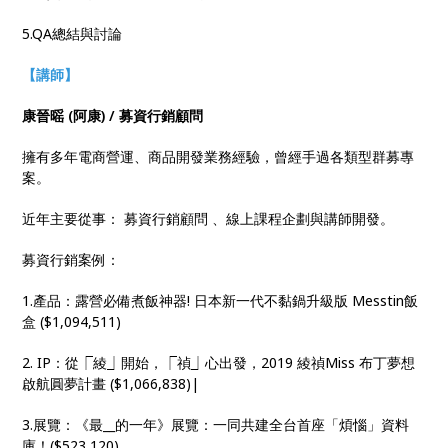
5.QA總結與討論
【講師】
康晉暚 (阿康) / 募資行銷顧問
擁有多年電商營運、商品開發業務經驗，曾經手過各類型群募專
案。
近年主要從事： 募資行銷顧問 、線上課程企劃與講師開發。
募資行銷案例：
1.產品：露營必備煮飯神器! 日本新一代不黏鍋升級版 Messtin飯
盒 ($1,094,511)
2. IP：從⎾綾⏌開始，⎾禎⏌心出發，2019 綾禎Miss 布丁夢想
啟航圓夢計畫 ($1,066,838)|
3.展覽：《最__的一年》展覽：一同共建全台首座「煩惱」資料
庫！($523,120)