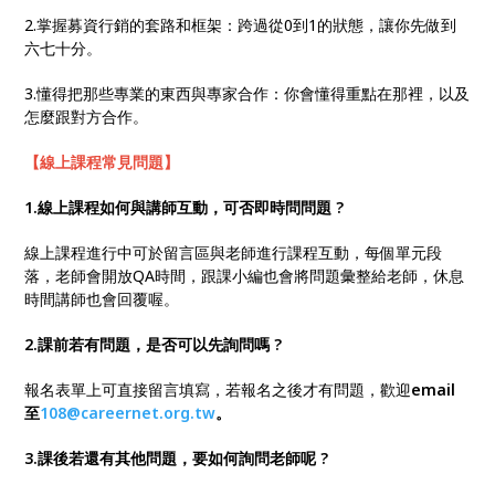
2.掌握募資行銷的套路和框架：跨過從0到1的狀態，讓你先做到
六七十分。
3.懂得把那些專業的東西與專家合作：你會懂得重點在那裡，以及
怎麼跟對方合作。
【線上課程常見問題】
1.線上課程如何與講師互動，可否即時問問題
?
線上課程進行中可於留言區與老師進行課程互動，每個單元段
落，老師會開放QA時間，跟課小編也會將問題彙整給老師，休息
時間講師也會回覆喔。
2.課前若有問題，是否可以先詢問嗎
?
報名表單上可直接留言填寫，若報名之後才有問題，歡迎
email
至
108@careernet.org.tw
。
3.課後若還有其他問題，要如何詢問老師呢
?