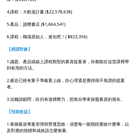
4.課程：大航道計畫 ($22,578,638)
5.產品：讀曆書店 ($1,664,541)
6.課程：職場原始人，進化吧！( $823,356)
【授課對象】
1.議題、產品或線上課程類型的募資提案者，你都能在這堂課裡學
到有用的方法。
2.最近已經有案子準備要上線，但心理還是覺得很不靠譜的提案
者。
3.沒錢請顧問，但仍有達標壓力，想靠自學來操盤募資的朋友。
【預期效益】
1.掌握募資專案管理與營運思維：清楚每一個階段要做什麼事，以
及對應的指標和成效該怎麼衡量。