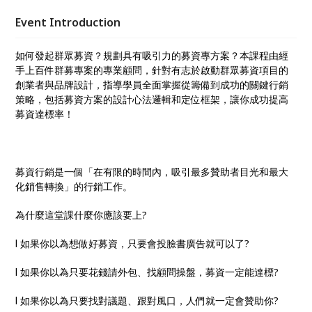
Event Introduction
如何發起群眾募資？規劃具有吸引力的募資專方案？本課程由經
手上百件群募專案的專業顧問，針對有志於啟動群眾募資項目的
創業者與品牌設計，指導學員全面掌握從籌備到成功的關鍵行銷
策略，包括募資方案的設計心法邏輯和定位框架，讓你成功提高
募資達標率！
募資行銷是一個「在有限的時間內，吸引最多贊助者目光和最大
化銷售轉換」的行銷工作。
為什麼這堂課什麼你應該要上?
l 如果你以為想做好募資，只要會投臉書廣告就可以了?
l 如果你以為只要花錢請外包、找顧問操盤，募資一定能達標?
l 如果你以為只要找對議題、跟對風口，人們就一定會贊助你?