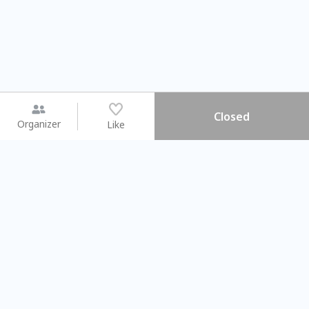
Closed
Organizer
Like
You may like
2026.08.15 (Sat) - 08.22 (Sat)
2026.08.15 (Sat) - 0