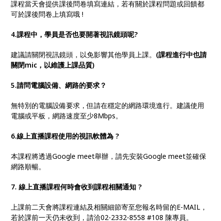
課程當天會提供課後問卷填寫連結，若有關於課程問題或回饋都
可於課後問卷上填寫哦 !
4.課程中，學員是否也要開著視訊鏡頭呢
?
建議請關閉視訊鏡頭，以免影響其他學員上課。
(課程進行中也請
關閉mic，以維護上課品質)
5.請問電腦設備、網路的要求？
無特別的電腦設備要求，但請在穩定的網路環境進行。建議使用
電腦或平板，網路速度至少8Mbps。
6.線上直播課程使用的視訊軟體為
?
本課程將透過Google meet舉辦，請先安裝Google meet並確保
網路順暢。
7. 線上直播課程何時會收到課程相關通知
?
上課前二天會將課程連結及相關細節寄至您報名時留的E-MAIL，
若於課前一天仍未收到，請洽02-2332-8558 #108 陳專員。