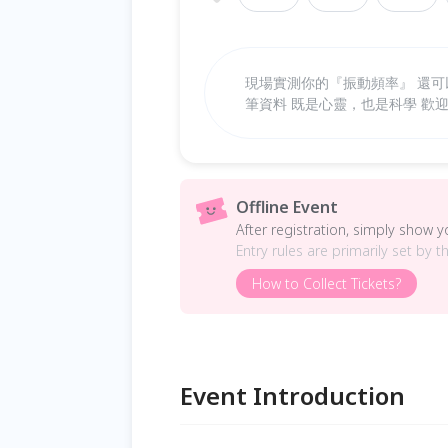
現場實測你的『振動頻率』 還可
筆資料 既是心靈，也是科學 歡
Offline Event
After registration, simply show 
Entry rules are primarily set by t
How to Collect Tickets?
Event Introduction