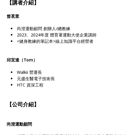
【講者介紹】
曾茗羕
尚澄運動顧問 創辦人/總教練
2023、2024年度 體育署運動大使企業講師
<健身教練的筆記本>線上知識平台經營者
邱宜達（Tom）
Walkii 營運長
元盛生醫電子技術長
HTC 資深工程
【公司介紹】
尚澄運動顧問