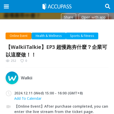
Share
Open with app
Online Event
Health & Wellness
Sports & Fitness
【WalkiiTalkie】EP3 超慢跑夯什麼？企業可
以這麼做！！
252
0
Walkii
2024.12.11 (Wed) 15:00 - 16:00 (GMT+8)
Add To Calendar
【Online Event】After purchase completed, you can
enter the live stream from the ticket page.