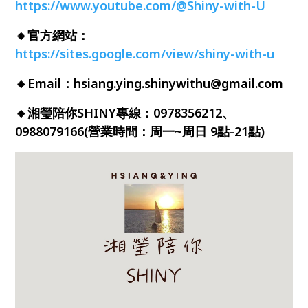
https://www.youtube.com/@Shiny-with-U
🔸
官方網站：
https://sites.google.com/view/shiny-with-u
🔸
Email：hsiang.ying.shinywithu@gmail.com
🔸
湘瑩陪你SHINY專線：0978356212、
0988079166(營業時間：周一~周日 9點-21點)