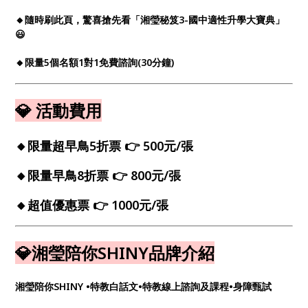
🔸隨時刷此頁，驚喜搶先看「湘瑩秘笈3-國中適性升學大寶典」
😃
🔸限量5個名額1對1免費諮詢(30分鐘)
💎 活動費用
🔸
限量超早鳥5折票 👉 500元/張
🔸
限量早鳥8折票 👉 800元/張
🔸
超值優惠票 👉 1000元/張
💎湘瑩陪你SHINY品牌介紹
湘瑩陪你SHINY •特教白話文•特教線上諮詢及課程•身障甄試