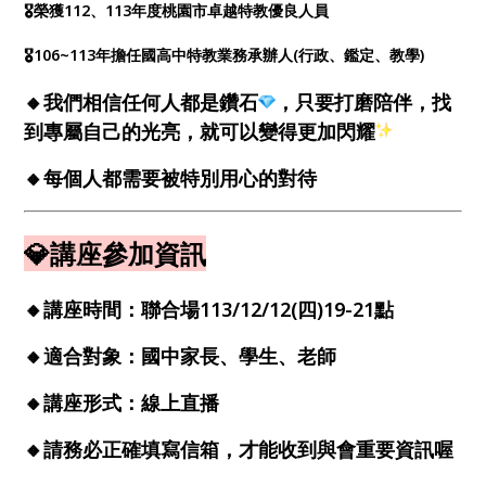
🎖️榮獲112、113年度桃園市卓越特教優良人員
🎖️106~113年擔任國高中特教業務承辦人(行政、鑑定、教學)
🔸
我們相信任何人都是鑽石
，只要打磨陪伴，找
到專屬自己的光亮，就可以變得更加閃耀
🔸
每個人都需要被特別用心的對待
💎講座參加資訊
🔸
講座時間：聯合場113/12/12(四)19-21點
🔸
適合對象：國中家長、學生、老師
🔸
講座形式：線上直播
🔸
請務必正確填寫信箱，才能收到與會重要資訊喔