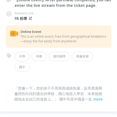
enter the live stream from the ticket page.
Related Link
FB 粉專
Online Event
This is an online event, free from geographical limitations
—enjoy the fun easily from anywhere!
升學
特教
適性輔導
興趣探索
國中
「想像一下，您的孩子不用再因成績焦慮，反而透過興
趣與性向找到適合的學校，開心地投入學習，未來能穩
穩地走在自己的道路上。」 國中升高中職是一個重要
...
more
的關鍵抉擇，許多家長會迷茫： 應該選普通高中還是
高職？ 是不是非要拼會考成績不可？ 那麼多升學管道
是不是除了學科還要樣樣精通？ 我們要告訴你 1.探索