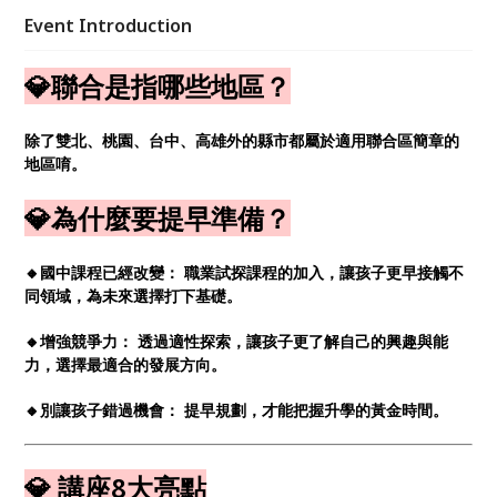
興趣性向的的免費方法 2.善用各升學管道優勢，進入符
Event Introduction
合興趣性向的高中職 3.其實，對於特殊生來說，還有一
條不看會考成績的專屬升學管道-適性輔導安置！
💎聯合是指哪些地區？
除了雙北、桃園、台中、高雄外的縣市都屬於適用聯合區簡章的
地區唷。
💎為什麼要提早準備？
🔸國中課程已經改變： 職業試探課程的加入，讓孩子更早接觸不
同領域，為未來選擇打下基礎。
🔸增強競爭力： 透過適性探索，讓孩子更了解自己的興趣與能
力，選擇最適合的發展方向。
🔸別讓孩子錯過機會： 提早規劃，才能把握升學的黃金時間。
💎 講座8大亮點