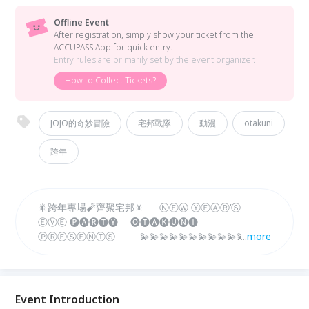
Offline Event
After registration, simply show your ticket from the
ACCUPASS App for quick entry.
Entry rules are primarily set by the event organizer.
How to Collect Tickets?
JOJO的奇妙冒險
宅邦戰隊
動漫
otakuni
跨年
🎇跨年專場🧨齊聚宅邦🎇 ⓃⒺⓌ ⓎⒺⒶⓇ‘Ⓢ
ⒺⓋⒺ 🅟🅐🅡🅣🅨 🅞🅣🅐🅚🅤🅝🅘
ⓅⓇⒺⓈⒺⓃⓉⓈ 💫💫💫💫💫💫💫💫💫💫💫💫
...
more
⭐️⭐️⭐️宅邦戰隊の跨年專場⭐️⭐️⭐️ 💫💫💫💫💫💫💫💫💫💫
💫💫 ｜活動時間｜ 24/12/31（二）22:00 ～ 03:00
｜活動地點｜ PIPE LIVE MUSIC @pipe_live_music 台
北市中正區思源街1號（公館水岸廣場）
Event Introduction