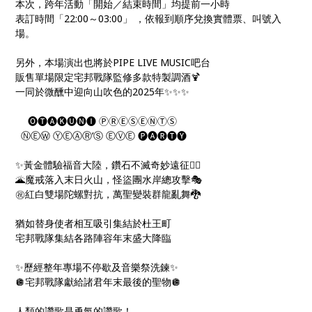
本次，跨年活動「開始／結束時間」均提前一小時
表訂時間「22:00～03:00」 ，依報到順序兌換實體票、叫號入
場。
另外，本場演出也將於PIPE LIVE MUSIC吧台
販售單場限定宅邦戰隊監修多款特製調酒🍹
一同於微醺中迎向山吹色的2025年✨✨✨
🅞🅣🅐🅚🅤🅝🅘 ⓅⓇⒺⓈⒺⓃⓉⓈ
​ ⓃⒺⓌ ⓎⒺⒶⓇ‘Ⓢ ⒺⓋⒺ 🅟🅐🅡🅣🅨
✨黃金體驗福音大陸，鑽石不滅奇妙遠征🧞‍♂️
🌋魔戒落入末日火山，怪盜團水岸總攻擊🎭
㊗️紅白雙場陀螺對抗，萬聖變裝群龍亂舞🐉
猶如替身使者相互吸引集結於杜王町
宅邦戰隊集結各路陣容年末盛大降臨
✨歷經整年專場不停歇及音樂祭洗鍊✨
🪩宅邦戰隊獻給諸君年末最後的聖物🪩
人類的讚歌是勇氣的讚歌！