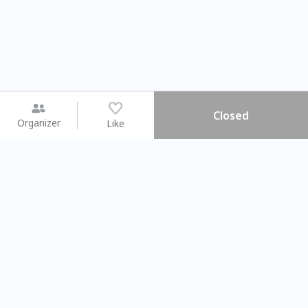
Closed
Organizer
Like
You may like
2026.08.15 (Sat) - 08.22 (Sat)
2026.08.15 (Sat) - 0