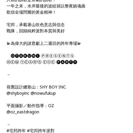
一年之末，水岸最後的波紋就以整夜鎮魂曲
歌頌全場閃耀的黃金精神！
宅邦，承載著山吹色意志與信念
戰隊，回歸純粹派對本質與美好
💫為偉大的諸君獻上二週目的跨年專場💫
🅞🅣🅐🅚🅤🅝🅘 ⓅⓇⒺⓈⒺⓃⓉⓈ
ⓃⒺⓌ ⓎⒺⒶⓇ‘Ⓢ ⒺⓋⒺ 🅟🅐🅡🅣🅨
－
視覺設計總靠山：SHY BOY INC.
@shyboyinc @nowufukup
平面攝影／動作指導：OZ
@oz_eastdragon
－
#宅邦跨年 #宅邦跨年派對