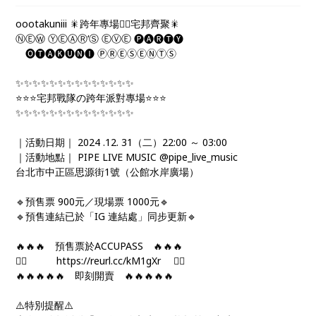
oootakuniii 🎇跨年專場🧞‍♂️宅邦齊聚🎇
ⓃⒺⓌ ⓎⒺⒶⓇ‘Ⓢ ⒺⓋⒺ 🅟🅐🅡🅣🅨
🅞🅣🅐🅚🅤🅝🅘 ⓅⓇⒺⓈⒺⓃⓉⓈ
✨✨✨✨✨✨✨✨✨✨✨✨✨✨
⭐️⭐️⭐️宅邦戰隊の跨年派對專場⭐️⭐️⭐️
✨✨✨✨✨✨✨✨✨✨✨✨✨✨
｜活動日期｜ 2024 .12. 31（二）22:00 ～ 03:00
｜活動地點｜ PIPE LIVE MUSIC @pipe_live_music
台北市中正區思源街1號（公館水岸廣場）
🔹預售票 900元／現場票 1000元🔹
🔹預售連結已於「IG 連結處」同步更新🔹
🔥🔥🔥 預售票於ACCUPASS 🔥🔥🔥
❤️‍🔥 https://reurl.cc/kM1gXr ❤️‍🔥
🔥🔥🔥🔥🔥 即刻開賣 🔥🔥🔥🔥🔥
⚠️特別提醒⚠️