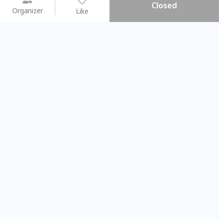
Closed
Organizer
Like
You may like
2026.08.15 (Sat) - 08.22 (Sat)
2026.08.15 (Sat) - 0
【親子手作體驗】哈東派對！
「共織宇宙」
比哈皮、東窩蕊
共織宇宙】 
Taipei City
New Taipei C
#
歡迎新手
741
6
#
植物生態瓶