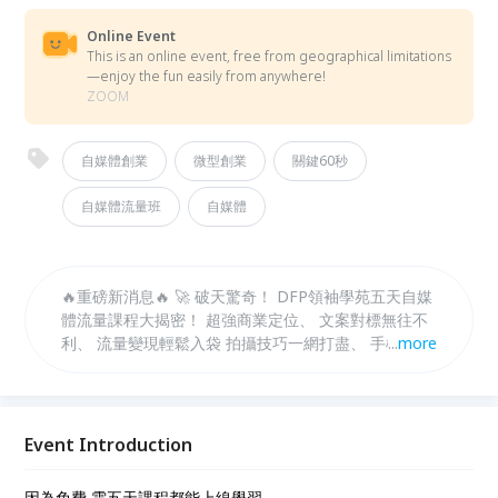
Online Event
This is an online event, free from geographical limitations
—enjoy the fun easily from anywhere!
ZOOM
自媒體創業
微型創業
關鍵60秒
自媒體流量班
自媒體
🔥重磅新消息🔥 🚀 破天驚奇！ DFP領袖學苑五天自媒
體流量課程大揭密！ 超強商業定位、 文案對標無往不
利、 流量變現輕鬆入袋 拍攝技巧一網打盡、 手機剪輯
...
more
秒變大師、！全免費，絕對不能錯過！ 立即報名，一
起成為自媒體大神！ 🌟 #自媒體課程 #免費領取 #限時
優惠
Event Introduction
因為免費 需五天課程都能上線學習