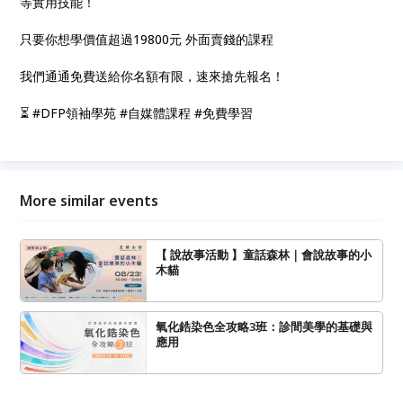
等實用技能！
只要你想學價值超過19800元 外面賣錢的課程
我們通通免費送給你名額有限，速來搶先報名！
⏳ #DFP領袖學苑 #自媒體課程 #免費學習
More similar events
【 說故事活動 】童話森林｜會說故事的小
木貓
氧化鋯染色全攻略3班：診間美學的基礎與
應用