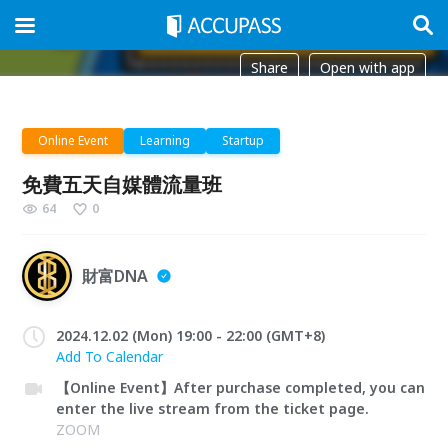
Share
Open with app
Online Event
Learning
Startup
免費五天自媒體流量班
64
0
財富DNA
2024.12.02 (Mon) 19:00 - 22:00 (GMT+8)
Add To Calendar
【Online Event】After purchase completed, you can
enter the live stream from the ticket page.
ZOOM