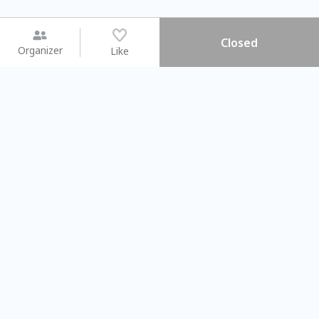
Closed
Organizer
Like
You may like
2026.08.15 (Sat) - 08.22 (Sat)
2026.08.15 (Sat) - 0
【親子手作體驗】哈東派對！
「共織宇宙」
比哈皮、東窩蕊
共織宇宙】 
Taipei City
New Taipei C
#
歡迎新手
944
9
#
植物生態瓶