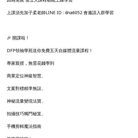
上課須先加子柔老師LINE ID : dna6052 會邀請入群學習
🎉 開課啦！
DFP領袖學苑送你免費五天自媒體流量課程！
專家親授，無需花錢學到
商業定位神級智慧、
文案對標精準無誤、
神秘流量變現法寶、
拍攝技巧獨門秘笈、
手機剪輯魔法指南