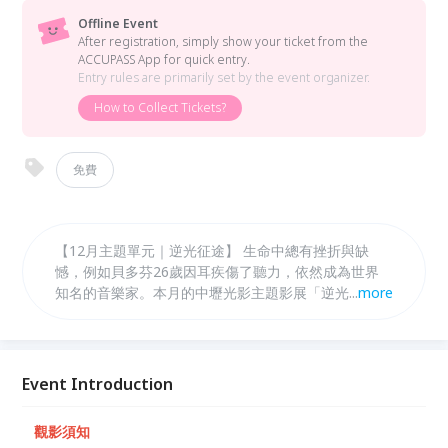
Offline Event
After registration, simply show your ticket from the
ACCUPASS App for quick entry.
Entry rules are primarily set by the event organizer.
How to Collect Tickets?
免費
【12月主題單元｜逆光征途】 生命中總有挫折與缺
憾，例如貝多芬26歲因耳疾傷了聽力，依然成為世界
知名的音樂家。本月的中壢光影主題影展「逆光征途」
...
more
精選華語及國際影展外片，故事主角雖面臨健康、家
庭、學業、事業或其他人生挫折，卻依然努力奮鬥、堅
持不懈以及扭轉命運的動人影像作品，期許透過影視作
品的傳達帶來更多逆境之中看見曙光的力量，讓觀眾看
Event Introduction
完電影後以更加正面的角度來看待生命路途中的不路途
中的不同風景！
觀影須知