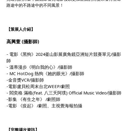
路途中的不路途中的不同風景！
【策展人介紹】
高興萱
(
攝影師)
- 電影《黑狗》2024釜山影展廣角鏡亞洲短片競賽單元/攝影
師
- 溫蒂漫步《明白我的心》/攝影師
- MC HotDog 熱狗《她的眼光》/攝影師
-金音獎VCR/攝影師
-電影盧貝松周末台北WEEP/劇照
- 閻奕格 滿格(feat. 八三夭阿璞) Official Music Video/攝影師
-影集 《有生之年》 /劇照師
-電影 《疫起》 /劇照、主視覺海報拍攝
【完整場次資訊】