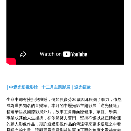
│中壢光影電影館 │十二月主題影展｜逆光征途
生命中總有挫折與缺憾，例如貝多芬26歲因耳疾傷了聽力，依然
成為世界知名的音樂家。本月的中壢光影主題影展「逆光征途」
精選華語及國際影展外片，故事主角雖面臨健康、家庭、學業、
事業或其他人生挫折，卻依然努力奮鬥、堅持不懈以及扭轉命運
的動人影像作品，期許透過影視作品的傳達帶來更多逆境之中看
見曙光的力量，讓觀眾看完電影後以更加正面的角度來看待生命