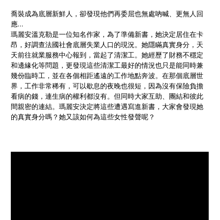
喬裝成為底層新鮮人，卻發現他們再委屈也無處吶喊、更無人回
應…
瑪麗安溫克勒是一位知名作家，為了準備新書，她決定居住在卡
昂，好調查法國社會底層失業人口的現況。她隱瞞真實身分，天
天前往就業服務中心報到，當起了清潔工。她經歷了財務不穩定
和邊緣化等問題，更發現這些清潔工最好的情況也只是能同時兼
幾份臨時工，並在各個相距遙遠的工作地點奔波。在那個底層世
界，工作非常稀有，可以歇息的夜晚也很短，因為沒有保險負擔
看病的錢，連生病的權利都沒有。但同時大家互助、團結和彼此
間親密的連結。瑪麗安決定將這些遭遇寫進新書，大家會發現她
的真實身分嗎？她又該如何為這些女性發聲呢？