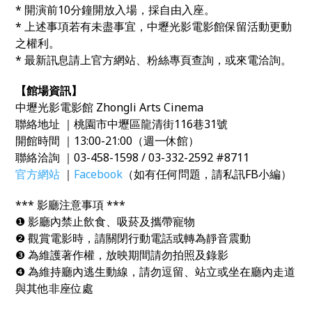
*
開演前
10
分鐘開放入場，採自由入座。
*
上述事項若有未盡事宜，中壢光影電影館保留活動更動
之權利。
*
最新訊息請上官方網站、粉絲專頁查詢，或來電洽詢。
【館場資訊】
中壢光影電影館 Zhongli Arts Cinema
聯絡地址 ｜桃園市中壢區龍清街116巷31號
開館時間 ｜13:00-21:00（週一休館）
聯絡洽詢 ｜03-458-1598 / 03-332-2592 #8711
官方網站
｜
Facebook
（如有任何問題，請私訊FB小編）
*** 影廳注意事項 ***
❶ 影廳內禁止飲食、吸菸及攜帶寵物
❷ 觀賞電影時，請關閉行動電話或轉為靜音震動
❸ 為維護著作權，放映期間請勿拍照及錄影
❹ 為維持廳內逃生動線，請勿逗留、站立或坐在廳內走道
與其他非座位處