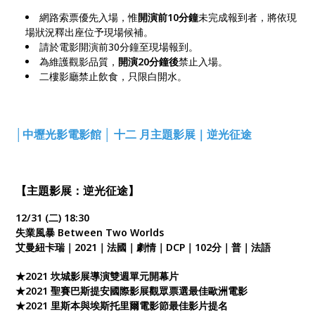
網路索票優先入場，惟
開演前10分鐘
未完成報到者，將依現
場狀況釋出座位予現場候補。
請於電影開演前30分鐘至現場報到。
為維護觀影品質，
開演20分鐘後
禁止入場。
二樓影廳禁止飲食，只限白開水。
│中壢光影電影館 │ 十二 月主題影展｜逆光征途
【主題影展：逆光征途】
12/31 (二) 18:30
失業風暴 Between Two Worlds
艾曼紐卡瑞｜2021｜法國｜劇情｜DCP｜102分｜普｜法語
★2021 坎城影展導演雙週單元開幕片
★2021 聖賽巴斯提安國際影展觀眾票選最佳歐洲電影
★2021 里斯本與埃斯托里爾電影節最佳影片提名