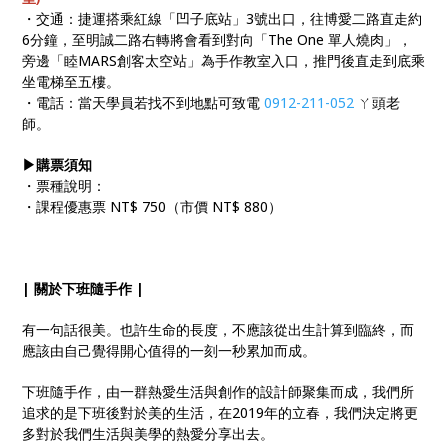
・交通：捷運搭乘紅線「凹子底站」3號出口，往博愛二路直走約
6分鐘，至明誠二路右轉將會看到對向「The One 單人燒肉」，
旁邊「睦MARS創客太空站」為手作教室入口，推門後直走到底乘
坐電梯至五樓。
・電話：當天學員若找不到地點可致電
0912-211-052
ㄚ頭老
師。
▶購票須知
・票種說明：
・課程優惠票 NT$ 750（市價 NT$ 880）
| 關於下班隨手作 |
有一句話很美。也許生命的長度，不應該從出生計算到臨終，而
應該由自己覺得開心值得的一刻一秒累加而成。
下班隨手作，由一群熱愛生活與創作的設計師聚集而成，我們所
追求的是下班後對於美的生活，在2019年的立春，我們決定將更
多對於我們生活與美學的熱愛分享出去。