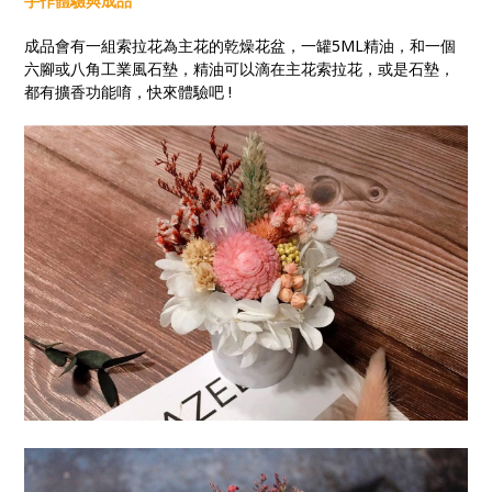
手作體驗與成品
成品會有一組索拉花為主花的乾燥花盆，一罐5ML精油，和一個
六腳或八角工業風石墊，精油可以滴在主花索拉花，或是石墊，
都有擴香功能唷，快來體驗吧 !