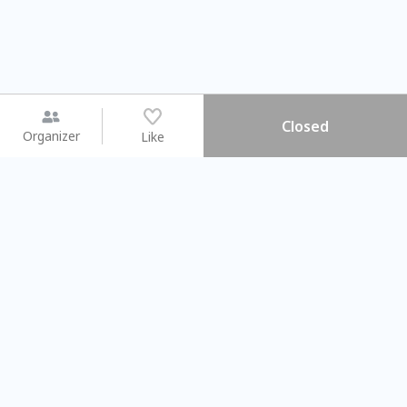
Closed
Organizer
Like
You may like
2026.08.15 (Sat) - 08.22 (Sat)
2026.08.15 (Sat) - 08
【親子手作體驗】哈東派對！
「共織宇宙」