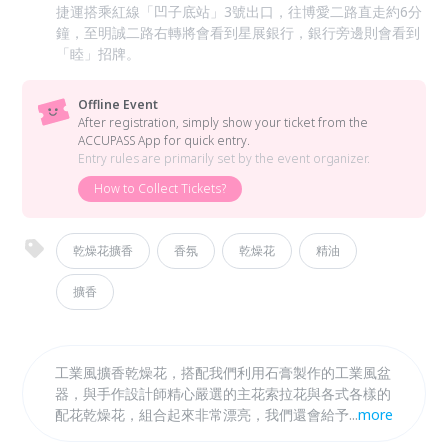
捷運搭乘紅線「凹子底站」3號出口，往博愛二路直走約6分
鐘，至明誠二路右轉將會看到星展銀行，銀行旁邊則會看到
「睦」招牌。
Offline Event
After registration, simply show your ticket from the
ACCUPASS App for quick entry.
Entry rules are primarily set by the event organizer.
How to Collect Tickets?
乾燥花擴香
香氛
乾燥花
精油
擴香
工業風擴香乾燥花，搭配我們利用石膏製作的工業風盆
器，與手作設計師精心嚴選的主花索拉花與各式各樣的
配花乾燥花，組合起來非常漂亮，我們還會給予精油，
...
more
滴在索拉花上具有擴香效果，在視覺與嗅覺給您不同的