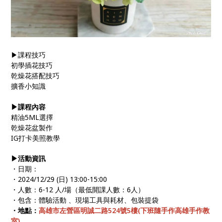
▶課程技巧
初學插花技巧
乾燥花搭配技巧
擴香小知識
▶課程內容
精油5ML選擇
乾燥花盆製作
IG打卡美照教學
▶活動資訊
・日期：
・2024/12/29 (日) 13:00-15:00
・人數：6-12 人/場（最低開課人數：6人）
・包含：體驗活動 、現場工具與耗材、包裝提袋
・地點：
高雄市左營區明誠二路524號5樓(下班隨手作高雄手作教
室)