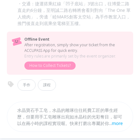
・交通：捷運搭乘紅線「凹子底站」3號出口，往博愛二路
直走約6分鐘，至明誠二路右轉將會看到對向「The One 單
人燒肉」，旁邊「睦MARS創客太空站」為手作教室入口，
推門後直走到底乘坐電梯至五樓。
Offline Event
After registration, simply show your ticket from the
ACCUPASS App for quick entry.
Entry rules are primarily set by the event organizer.
How to Collect Tickets?
手作
課程
水晶寶石手工皂，水晶的雕琢往往耗費工匠的畢生經
歷，但要用手工皂雕琢出宛如水晶柱的光彩奪目，卻可
以在兩小時的課程實現喔。快來打磨出專屬於你的水晶
...
more
寶石手工皂吧！一堂課可以製作兩顆唷！