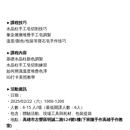
►課程技巧
水晶柱手工皂切割技巧
暈染層層堆疊手工皂調製
溫度/顏色/包裝等寶石皂手作技巧
►課程內容
基礎水晶柱顏色調製
水晶柱手工皂切割練習
如何辨識溫度堆疊色澤
IG打卡美照教學
►活動資訊
・日期：
・2025/02/22（六）1000-1200
・人數：6-15 人/場（最低開課人數：6人）
・包含：體驗活動、現場工具與耗材、包裝提袋
・地點：
高雄市左營區明誠二路524號5樓(下班隨手作高雄手作教
室)