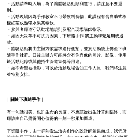
・活動請準時入場，為了讓體驗活動順利進行，請注意不要遲
到。
・活動現場因為手作教室不可帶飲料食物，此課程有含自助式檸
檬紅茶或熱帶水果茶暢飲。
・參與者應遵守活動場地規則及配合現場講師指示。
・如因天災等不可抗力因素，下班隨手作 將主動聯繫延期或退
款。
・體驗活動將由主辦方依需求進行側拍，並於活動後上傳至下班
隨手作社群。日後主辦方可能將含有你肖像的照片、影像，使用
於活動紀錄或其他招生管道宣傳等用途。
・如不希望被攝影，可以於活動現場告知工作人員，我們將注意
並特別安排。
| 關於下班隨手作 |
有一句話很美。也許生命的長度，不應該從出生計算到臨終，而
應該由自己覺得開心值得的一刻一秒累加而成。
下班隨手作，由一群熱愛生活與創作的設計師聚集而成，我們所