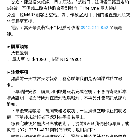
・交通：捷運搭乘紅線「凹子底站」3號出口，往博愛二路直走約
6分鐘，至明誠二路右轉將會看到對向「The One 單人燒肉」，
旁邊「睦MARS創客太空站」為手作教室入口，推門後直走到底乘
坐電梯至五樓。
・電話：當天學員若找不到地點可致電
0912-211-052
ㄚ頭老
師。
►購票須知
・票種說明
。單人票 NT$ 1080（市價 NT$ 1980）
►注意事項
・如課前一天或當天才報名，務必聯繫我們是否開課成功在報
名。
・下單結帳完後，購買明細即是報名完成證明，不會再寄送紙本
購票證明，場次時間到直接到現場報到，不再另外發簡訊或課前
通知。
・下單後未結帳者，視同未報名成功，一旦滿班立即停止招收名
額，下單後未結帳者不認列在學員名單上。
・繳費完成後如無法出席或改期，可提前3天到我們粉絲專頁，或
致電（02）2371-4171與我們聯繫，規則如下：
。根據行政院消費者保護會公布，退費依據依照補習及進修教育