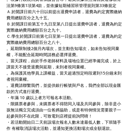
法第9條第1項第4款，並依據短期補習班管理規則第33條規定
Ａ.於開課日前六十日以前提出退費申請者，退費為約定實際繳納
費用總額百分之九十五。
Ｂ.於開課日前第五十九日至第八日提出退費申請者，退費為約定
實際繳納費用總額百分之九十。
Ｃ.學生於開課日前第七日至第一日提出退費申請者，退費為約定
實際繳納費用總額百分之八十。
。延期限制後2個月內場次，並主動告知場次，如未告知視同棄
權，不能配合延期時間請務必選擇退費。
。當天課程，由於手作老師材料及場地位置已經準備完成，於上
課當天不接受退費與延期，未到者視同棄權。
。為保護其他學員上課權益，當天超過預定時段遲到15分鐘未到
者視同棄權。
。退費請聯繫我們，並提供銀行帳號與戶名，我們全部以現金匯
款的方式進行退費。
・年滿 10 歲以上者方可報名本活動。
・限購票者參與，未購票者不得陪同入場及共同參與，除非是小
孩無法獨立完成須由一位爸媽協助，或是有特例情況需要親子一
起參與則不在此限，可致電到店裡提前詢問唷！
・若活動開始日二天前該場次報名人數未達最低人數，下班隨手
作 有權取消該場次活動，並通知更換活動場次或全額退款。