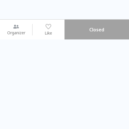
Closed
Organizer
Like
You may like
2026.08.15 (Sat) - 08.22 (Sat)
2026.08.15 (Sat) - 0
【親子手作體驗】哈東派對！
「共織宇宙」
比哈皮、東窩蕊
共織宇宙】 