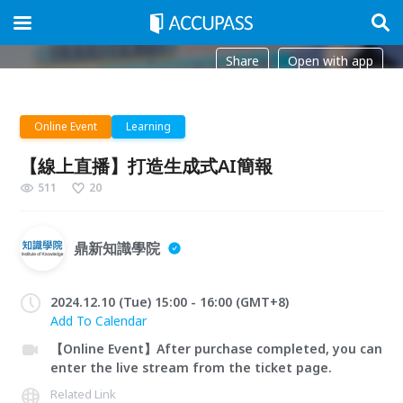
Share
Open with app
Online Event
Learning
【線上直播】打造生成式AI簡報
511
20
鼎新知識學院
2024.12.10 (Tue) 15:00 - 16:00 (GMT+8)
Add To Calendar
【Online Event】After purchase completed, you can
enter the live stream from the ticket page.
Related Link