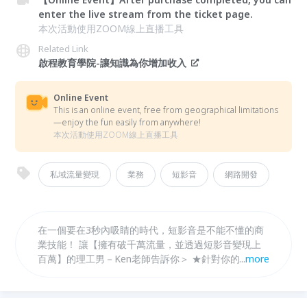
enter the live stream from the ticket page.
本次活動使用ZOOM線上直播工具
Related Link
啟程教育學院-讓知識為你增加收入
Online Event
This is an online event, free from geographical limitations
—enjoy the fun easily from anywhere!
本次活動使用ZOOM線上直播工具
私域流量變現
業務
短影音
網路開發
在一個要在3秒內吸睛的時代，短影音是不能不懂的商
業技能！ 讓【擁有破千萬流量，並透過短影音變現上
百萬】的理工男－Ken老師告訴你＞ ★針對你的專業，
...
more
切出獨特的人設定位 ★了解每個平台能帶來的效果跟
差異性 ★能夠將流量轉化成變現的方法 2hr的線上講
座，掌握短影音的變現策略，創造百萬營收！