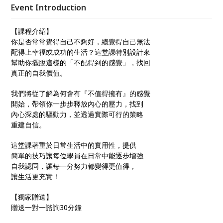
日常生活中的實用性，提供 簡單的技巧讓每位學員在
Event Introduction
日常中能逐步增強 自我認同，讓每一分努力都變得更
值得， 讓生活更充實！
【課程介紹】
你是否常常覺得自己不夠好，總覺得自己無法
配得上幸福或成功的生活？這堂課特別設計來
幫助你擺脫這樣的「不配得到的感覺」，找回
真正的自我價值。
我們將從了解為何會有『不值得擁有』的感覺
開始，帶領你一步步釋放內心的壓力，找到
內心深處的驅動力，並透過實際可行的策略
重建自信。
這堂課著重於日常生活中的實用性，提供
簡單的技巧讓每位學員在日常中能逐步增強
自我認同，讓每一分努力都變得更值得，
讓生活更充實！
【獨家贈送】
贈送一對一諮詢30分鐘