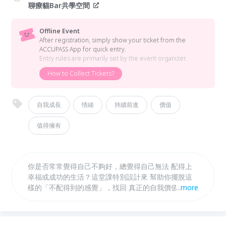
聊療貓Bar共學空間
Offline Event
After registration, simply show your ticket from the
ACCUPASS App for quick entry.
Entry rules are primarily set by the event organizer.
How to Collect Tickets?
自我成長
情緒
持續前進
價值
值得擁有
你是否常常覺得自己不夠好，總覺得自己無法 配得上
幸福或成功的生活？這堂課特別設計來 幫助你擺脫這
樣的「不配得到的感覺」，找回 真正的自我價值。 我
...
more
們將從了解為何會有『不值得擁有』的感覺 開始，帶
領你一步步釋放內心的壓力，找到 內心深處的驅動
力，並透過實際可行的策略 重建自信。 這堂課著重於