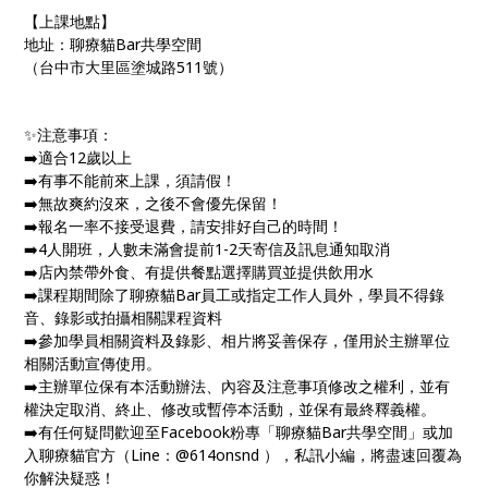
【上課地點】
地址：聊療貓Bar共學空間
（台中市大里區塗城路511號）
✨注意事項：
➡️適合12歲以上
➡️有事不能前來上課，須請假！
➡️無故爽約沒來，之後不會優先保留！
➡️報名一率不接受退費，請安排好自己的時間！
➡️4人開班，人數未滿會提前1-2天寄信及訊息通知取消
➡️店內禁帶外食、有提供餐點選擇購買並提供飲用水
➡️課程期間除了聊療貓Bar員工或指定工作人員外，學員不得錄
音、錄影或拍攝相關課程資料
➡️參加學員相關資料及錄影、相片將妥善保存，僅用於主辦單位
相關活動宣傳使用。
➡️主辦單位保有本活動辦法、內容及注意事項修改之權利，並有
權決定取消、終止、修改或暫停本活動，並保有最終釋義權。
➡️有任何疑問歡迎至Facebook粉專「聊療貓Bar共學空間」或加
入聊療貓官方（Line：@614onsnd ），私訊小編，將盡速回覆為
你解決疑惑！