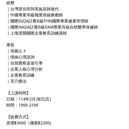
經歷
｜台灣原住民阿美族巫師後代
｜中國專業等級職業情緒療癒師
｜國際IGQA註冊B級PHN國際專業健康管理師
｜國際NADA註冊B級EAM專業耳絡自然醫學保健師
｜上海丞開國際企業教育訓練講師
專長
｜塔羅占卜
｜情緒心理諮詢
｜自我覺察桌遊引導
｜企業人格心理分析
｜企業教育訓練
｜耳穴療法
【上課時間】
日期：114年2月28日(五)
時間：1900-2100
【收費方式】
原價$3000（優惠$2200)