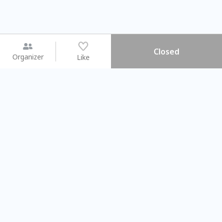
Closed
Organizer
Like
You may like
2026.08.15 (Sat)
2026.08.09 (Sun)
【搓一碗夏天】天然洗愛玉 ×
Gap Year
彩繪食盆 × 古早味DIY
業師聊聊旅程