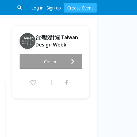
Log in
Sign up
Create Event
台灣設計週 Taiwan
Design Week
企業AI導入的創新與挑戰 The
Closed
Innovations and Challenges
in Enterprise AI
Implementation
2024.12.15 (Sun) 14:00 - 16:00
(GMT+8)