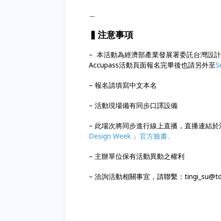
＿
▍注意事項
– 本活動為經濟部產業發展署委託台灣設
Accupass活動頁面報名完畢後也請另外至
S
– 報名請填寫中文本名
– 活動現場備有同步口譯設備
– 此場次將同步進行線上直播，直播連結於
Design Week 』官方臉書
。
– 主辦單位保有活動異動之權利
– 洽詢活動相關事宜，請聯繫：tingi_su@tdr