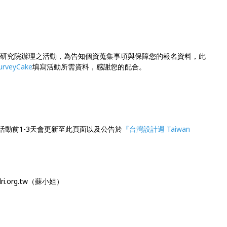
計研究院辦理之活動，為告知個資蒐集事項與保障您的報名資料，此
urveyCake
填寫活動所需資料，感謝您的配合。
活動前1-3天會更新至此頁面以及公告於
『台灣設計週 Taiwan
i.org.tw（蘇小姐）