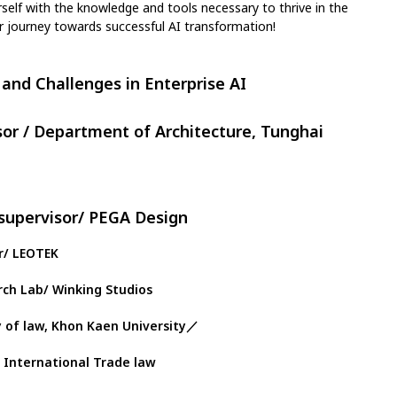
rself with the knowledge and tools necessary to thrive in the
r journey towards successful AI transformation!
 and Challenges in Enterprise AI
or / Department of Architecture, Tunghai
supervisor/ PEGA Design
or/ LEOTEK
rch Lab/ Winking Studios
y of law, Khon Kaen University／
d International Trade law