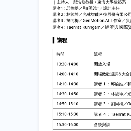
｜主持人：邱浩修教授 / 東海大學建築系
講者1 : 邱榆皓／和碩設計／設計主任
講者2 : 林後坤／光林智能科技股份有限公
講者3 : 劉同梅／GenMotion.AI工作室／
經濟與國際
講者4 : Taenrat Kunngern／
▍
議程
時間
流程
13:30-14:00
開放入場
14:00-14:10
開場致歡迎詞&大合
14:10-14:30
講者 1 ：邱榆皓／
14:30-14:50
講者 2 ：林後坤
14:50-15:10
講者 3 ：劉同梅／Ge
15:10-15:30
講者 4 ：Taenrat K
15:30-16:00
會後與談