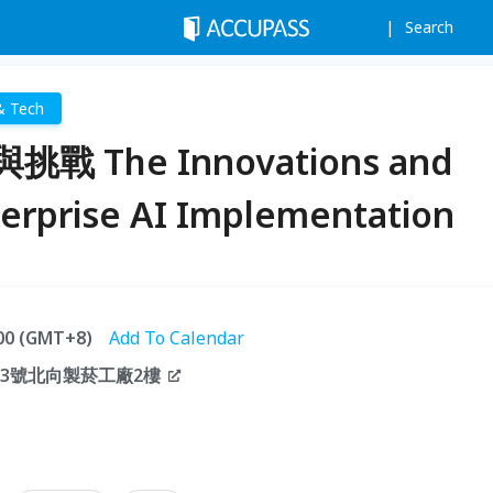
Search
& Tech
 The Innovations and
terprise AI Implementation
:00 (GMT+8)
Add To Calendar
3號北向製菸工廠2樓