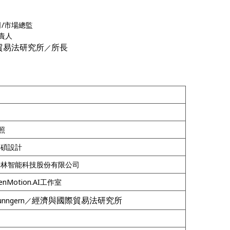
司/市場總監
負責人
貿易法研究所
所長
／
照
和碩設計
／光林智能科技股份有限公司
nMotion.AI工作室
經濟與國際貿易法研究所
unngern／