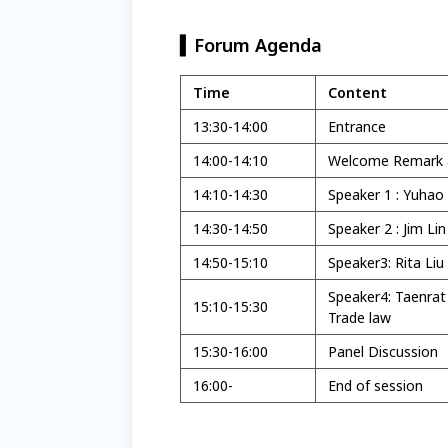
▍Forum Agenda
Time
Content
13:30-14:00
Entrance
14:00-14:10
Welcome Remark 
14:10-14:30
Speaker 1 : Yuhao
14:30-14:50
Speaker 2 : Jim L
14:50-15:10
Speaker3: Rita Li
Speaker4: Taenrat
15:10-15:30
Trade law
15:30-16:00
Panel Discussion
16:00-
End of session