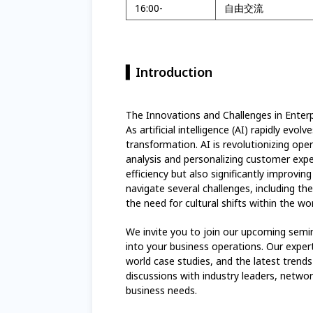
16:00-
自由交流
▍Introduction
The Innovations and Challenges in Enter
As artificial intelligence (AI) rapidly ev
transformation. AI is revolutionizing o
analysis and personalizing customer expe
efficiency but also significantly improv
navigate several challenges, including t
the need for cultural shifts within the wo
We invite you to join our upcoming semina
into your business operations. Our expert 
world case studies, and the latest trends
discussions with industry leaders, networ
business needs.