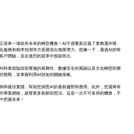
業正迎來一場前所未有的轉型機會！AI不僅重新定義了業務運作模
化服務和精準預測等方面展現出無限潛力。想像一下，通過AI的幫
客戶體驗，並在激烈的競爭中脫穎而出。
AI時會面臨技術實施的複雜性、數據安全的風險以及文化轉型的難
些挑戰，並掌握利用AI技術的關鍵策略。
例和最佳實踐，幫助您洞悉AI的最新趨勢和應用。此外，您還將有
的專業網絡，啟發更多創新的想法。這是一次不可多得的機會，不
潮中把握未來！