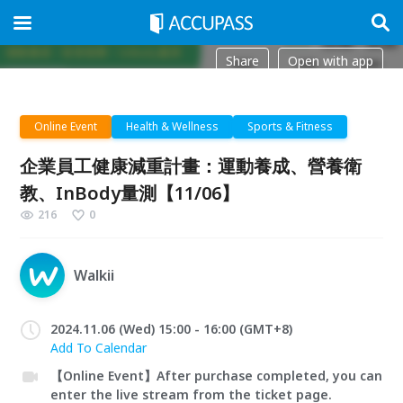
Share
Open with app
Online Event
Health & Wellness
Sports & Fitness
企業員工健康減重計畫：運動養成、營養衛
教、InBody量測【11/06】
216
0
Walkii
2024.11.06 (Wed) 15:00 - 16:00 (GMT+8)
Add To Calendar
【Online Event】After purchase completed, you can
enter the live stream from the ticket page.