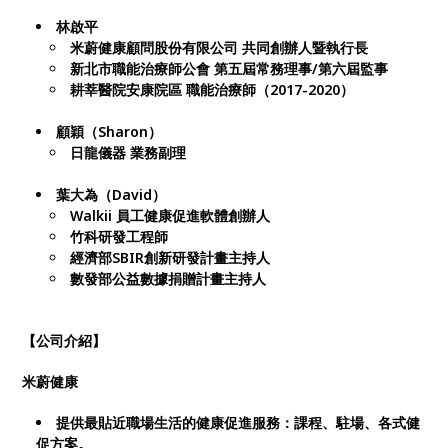
林啟平
米蔚健康顧問股份有限公司 共同創辦人暨執行長
新北市職能治療師公會 第五屆常務理事/第六屆監事
耕莘醫院安康院區 職能治療師（2017-2020）
顧穎（Sharon）
日龍儀器 業務副理
葉大為（David）
Walkii 員工健康促進軟體創辦人
竹科研發工程師
經濟部SBIR創新研發計畫主持人
數發部公益數據捐贈計畫主持人
【公司介紹】
米蔚健康
提供最貼近職場生活的健康促進服務：課程、駐場、各式健
促方案。