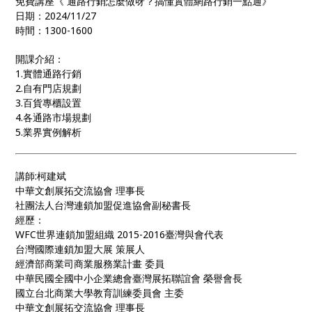
免費講座《 通路行銷怎麼做呀？搞懂實體網路行銷一點通》
日期：2024/11/27
時間：1300-1600
開課介紹：
1.實體通路行銷
2.自有門店規劃
3.百貨專櫃設置
4.各通路市場規劃
5.業界實例解析
講師:柯建斌
中華文創展拓交流協會 理事長
社團法人台灣連鎖加盟促進協會副秘書長
經歷：
WFC世界連鎖加盟組織 2015-2016臺灣與會代表
台灣國際連鎖加盟大展 策展人
經濟部商業司商業服務業計畫 委員
中華民國全國中小企業總會臺灣展拓聯誼會 榮譽會長
國立台北商業大學教育訓練委員會 主委
中華文創展拓交流協會 理事長