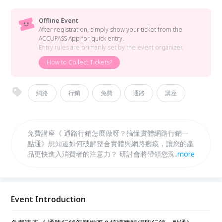
Offline Event
After registration, simply show your ticket from the
ACCUPASS App for quick entry.
Entry rules are primarily set by the event organizer.
How to Collect Tickets?
網路
行銷
免費
通路
講座
免費講座《 通路行銷怎麼做呀？搞懂實體網路行銷一
點通》想知道如何破解整合實體與網路癱瘓，讓您的產
品更快進入消費者的注意力？ 研討會將帶領您深入掌
...
more
握現代行銷的全貌，教您如何針對不同的消費群體，靈
活運用線上線下課程會著重分析多設備佈局的策略，並
分享如何根據市場趨勢調整行銷方案。無論您是初次接
觸行銷，還是希望精進操作技巧的業者，本堂課將為您
Event Introduction
提供最新的行銷觀點與實戰技巧，幫助您在瞬息萬變的
市場中抓住。