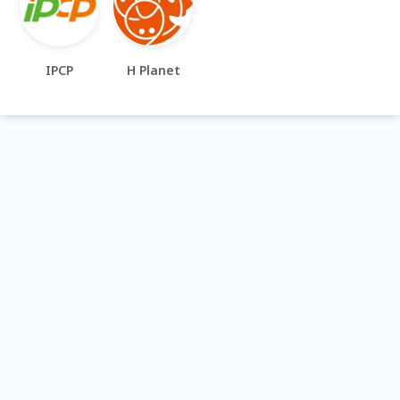
IPCP
H Planet