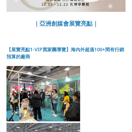
｜亞洲創媒會展覽亮點｜
【展覽亮點1-VIP買家團導覽】海內外超過100+間有行銷
預算的廠商