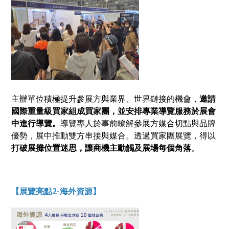
主辦單位積極提升參展方與業界、世界鏈接的機會，
邀請
國際重量級買家組成買家團，並安排專業導覽服務於展會
中進行導覽。
導覽專人於事前瞭解參展方媒合切點與品牌
優勢，展中推動雙方串接與媒合。透過買家團展覽，得以
打破展攤位置迷思，讓商機主動觸及展場每個角落
。
【展覽亮點2-海外資源】