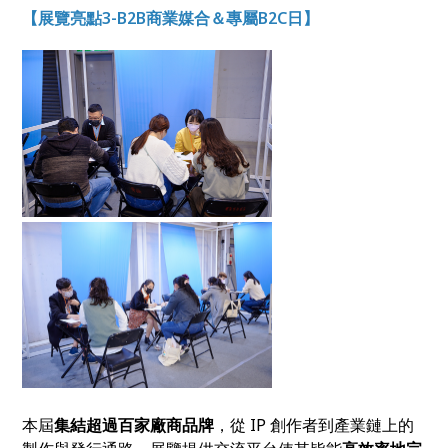
【展覽亮點3-B2B商業媒合＆專屬B2C日】
本屆
集結超過百家廠商品牌
，從 IP 創作者到產業鏈上的