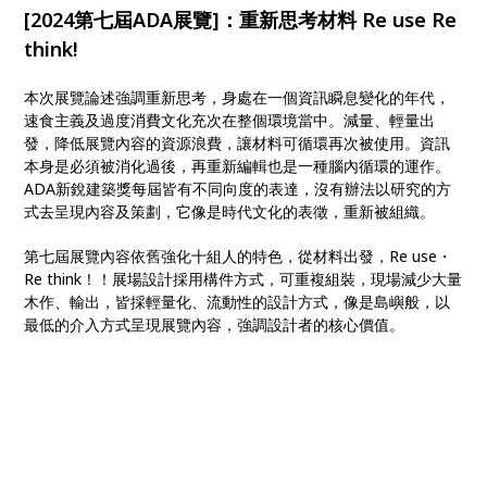
[2024第七屆ADA展覽]：重新思考材料 Re use Re
think!
本次展覽論述強調重新思考，身處在一個資訊瞬息變化的年代，
速食主義及過度消費文化充次在整個環境當中。減量、輕量出
發，降低展覽內容的資源浪費，讓材料可循環再次被使用。資訊
本身是必須被消化過後，再重新編輯也是一種腦內循環的運作。
ADA新銳建築獎每屆皆有不同向度的表達，沒有辦法以研究的方
式去呈現內容及策劃，它像是時代文化的表徵，重新被組織。
第七屆展覽內容依舊強化十組人的特色，從材料出發，Re use・
Re think！！展場設計採用構件方式，可重複組裝，現場減少大量
木作、輸出，皆採輕量化、流動性的設計方式，像是島嶼般，以
最低的介入方式呈現展覽內容，強調設計者的核心價值。