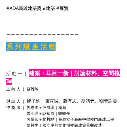
#ADA
新銳建築獎 #建築 #展覽
＿＿＿＿＿＿＿＿＿＿＿＿＿＿＿＿
系 列 講 座 活 動
建築・耳目一新｜討論材料、空間梳
活 動 一 ｜
理
主 持 人 ｜ 蘇雅玲
魏子鈞、陳宣誠、蕭有志、胡靖元、劉黃謝堯
與 談 人 ｜
得 獎 者 ｜ 郭恩愷＋吳成龍｜橋繭
曾令理＋謝禎原｜蜷蜷亭
吳博智＋楊哲勳｜高雄女子高級中學校門新建工程
陳哲生｜國立史前文化博物館建築景觀改造