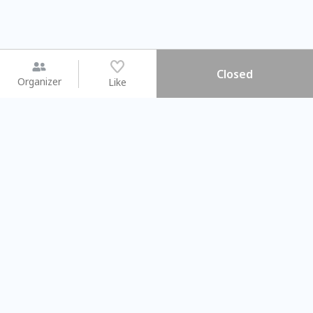
Closed
Organizer
Like
You may like
2026.08.15 (Sat) - 08.22 (Sat)
2026.08.15 (Sat) - 0
【親子手作體驗】哈東派對！
「共織宇宙」
比哈皮、東窩蕊
共織宇宙】 