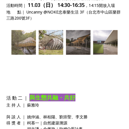
11.03（日） 14:30-16:35
活動時間｜
，14:15開放入場
地 點｜ Uncanny @NOKE忠泰樂生活 3F（台北市中山區樂群
三路200號3F）
與生態共融・共好
活 動 二 ｜
主 持 人 ｜ 蘇雅玲
與 談 人 ｜ 姚仲涵、林柏陽、劉崇聖、李文勝
得 獎 者 ｜ 柯慕一｜自然建築溯源
胡文謙＋金佩璇｜歐姆Ω蛋計畫