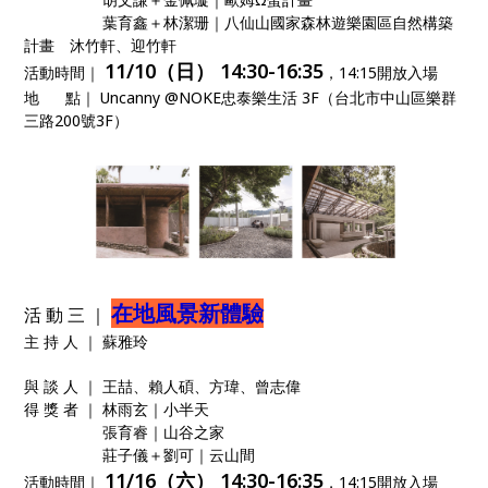
葉育鑫＋林潔珊｜八仙山國家森林遊樂園區自然構築
計畫 沐竹軒、迎竹軒
11/10（日） 14:30-16:35
活動時間｜
，14:15開放入場
地 點｜ Uncanny @NOKE忠泰樂生活 3F（台北市中山區樂群
三路200號3F）
在地風景新體驗
活 動 三 ｜
主 持 人 ｜ 蘇雅玲
與 談 人 ｜ 王喆、賴人碩、方瑋、曾志偉
得 獎 者 ｜ 林雨玄｜小半天
張育睿｜山谷之家
莊子儀＋劉可｜云山間
11/16（六） 14:30-16:35
活動時間｜
，14:15開放入場