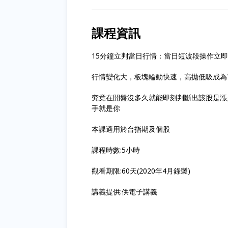
課程資訊
15分鐘立判當日行情：當日短波段操作立
行情變化大，板塊輪動快速，高拋低吸成為
究竟在開盤沒多久就能即刻判斷出該股是漲
手就是你
本課適用於台指期及個股
課程時數:5小時
觀看期限:60天(2020年4月錄製)
講義提供:供電子講義