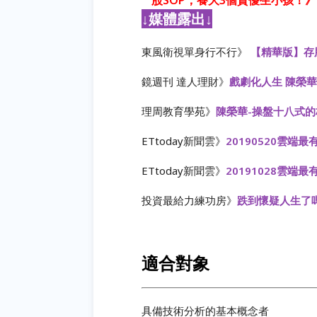
股SOP，養大3個資優生小孩！
》
↓媒體露出↓
東風衛視單身行不行》
【精華版】存
鏡週刊 達人理財》
戲劇化人生 陳榮
理周教育學苑》
陳榮華-操盤十八式的
ETtoday新聞雲》
20190520雲端
ETtoday新聞雲》
20191028雲端最
投資最給力練功房》
跌到懷疑人生了
適合對象
具備技術分析的基本概念者