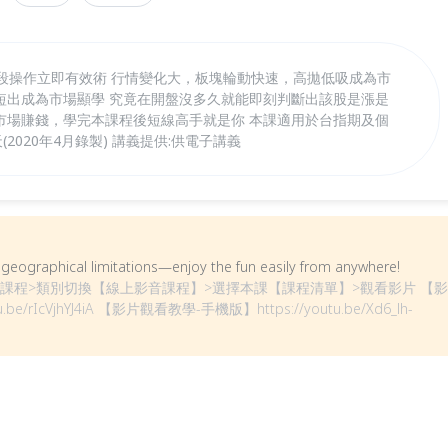
段操作立即有效術 行情變化大，板塊輪動快速，高拋低吸成為市
短出成為市場顯學 究竟在開盤沒多久就能即刻判斷出該股是漲是
市場賺錢，學完本課程後短線高手就是你 本課適用於台指期及個
天(2020年4月錄製) 講義提供:供電子講義
om geographical limitations—enjoy the fun easily from anywhere!
課程>類別切換【線上影音課程】>選擇本課【課程清單】>觀看影片 【影
e/rIcVjhYJ4iA 【影片觀看教學-手機版】https://youtu.be/Xd6_lh-