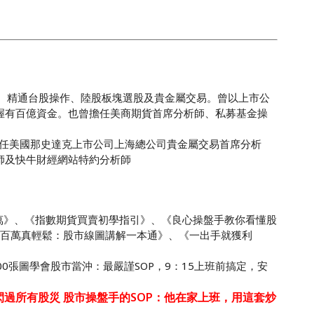
年。精通台股操作、陸股板塊選股及貴金屬交易。曾以上市公
握有百億資金。也曾擔任美商期貨首席分析師、私募基金操
擔任美國那史達克上市公司上海總公司貴金屬交易首席分析
師及快牛財經網站特約分析師
百萬》、《指數期貨買賣初學指引》、《良心操盤手教你看懂股
到百萬真輕鬆：股市線圖講解一本通》、《一出手就獲利
》
100張圖學會股市當沖：最嚴謹SOP，9：15上班前搞定，安
閃過所有股災 股市操盤手的SOP：他在家上班，用這套炒