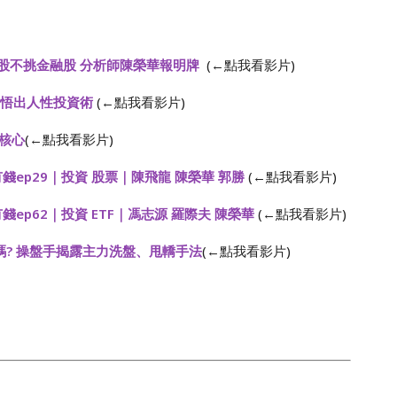
股不挑金融股 分析師陳榮華報明牌
(←點我看影片)
華悟出人性投資術
(←點我看影片)
核心
(←點我看影片)
最有錢ep29｜投資 股票｜陳飛龍 陳榮華 郭勝
(←點我看影片)
有錢ep62｜投資 ETF｜馮志源 羅際夫 陳榮華
(←點我看影片)
嗎? 操盤手揭露主力洗盤、甩轎手法
(←點我看影片)