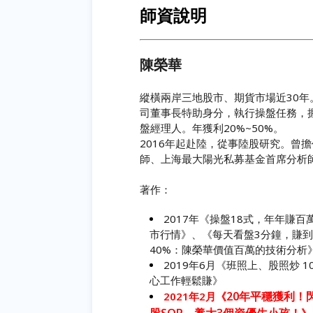
師資說明
陳榮華
縱橫兩岸三地股市、期貨市場近30
司董事長特助身分，執行操盤任務，
盤經理人。年獲利20%~50%。
2016年起赴陸，從事陸股研究。曾
師、上海最大陽光私募基金首席分析
著作：
2017年《操盤18式，年年賺
市行情》、《每天看盤3分鐘，賺
40%：陳榮華價值百萬的技術分析
2019年6月《班照上、股照炒 
心工作輕鬆賺》
20年平穩獲利！
2021年2月《