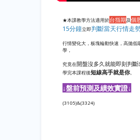
台指期
個
★本課教學方法適用於
及
15分鐘
判斷當天行情走
立即
行情變化大，板塊輪動快速，高拋低
學，
開盤沒多久就能即刻判斷
究竟在
短線高手就是你
學完本課程後
。
↓
盤前預測及績效實證
↓
(3105)&(3324)