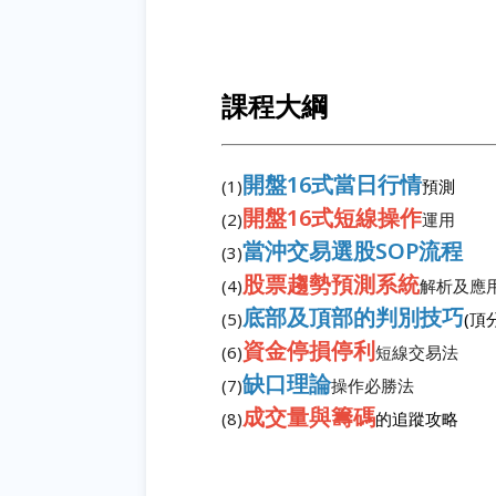
課程大綱
開盤16式當日行情
(1)
預測
開盤16式短線操作
(2)
運用
當沖交易選股SOP流程
(3)
股票趨勢預測系統
(4)
解析及應
底部及頂部的判別技巧
(5)
(頂
資金停損停利
(6)
短線交易法
缺口理論
(7)
操作必勝法
成交量與籌碼
(8)
的追蹤攻略