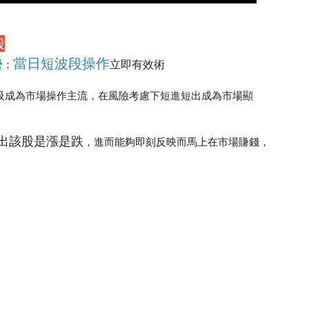
股
勢
當日短波段操作
立即有效術
：
吸成為市場操作主流，在風險考慮下短進短出成為市場顯
出該股是漲是跌
，進而能夠即刻反映而馬上在市場賺錢，