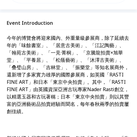
蘊。延續去年五月首屆博覽會的巨大成功，今年的展覽
將進一步擴大規模，匯聚來自世界各地的珍稀古董藝術
品，展品類型涵蓋鎏金佛像、玉器、明式家具、文房沉
香、古董設計珠寶等多樣化的藝術瑰寶。
Event Introduction
今年的博覽會將迎來國內、外重量級參展商，除了延續去
年的「味餘書室」、「居意古美術」、「江記陶藝」、
「翰苑古美術」、「一見·菁桐」、「京騰龍拍賣×旭華
堂」、「平養居」、「松蔭藝術」、「沐澤古美術」、
「叠璧山房」、「吉林堂」、「振樂堂」等知名展商外，
還新增了多家實力雄厚的國際參展商，如英國「RASTI
FINE ART」和日本「東京中央拍賣」。其中，「RASTI
FINE ART」由英國資深亞洲古玩專家Nader Rasti創立，
以精選玉器和古玩著稱；日本「東京中央拍賣」則以其豐
富的亞洲藝術品拍賣經驗而聞名，每年春秋兩季的拍賣屢
創佳績。