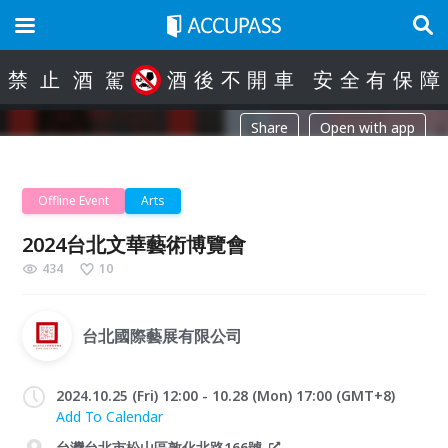
禁
止
酒
駕
酒
後
不
開
車
安
全
有
保
障
Share
Open with app
Offline Event
Arts
2024台北文華藝術博覽會
434
10
台北國際藝展有限公司
2024.10.25 (Fri) 12:00 - 10.28 (Mon) 17:00 (GMT+8)
Add To Calendar
台灣台北市松山區敦化北路166號