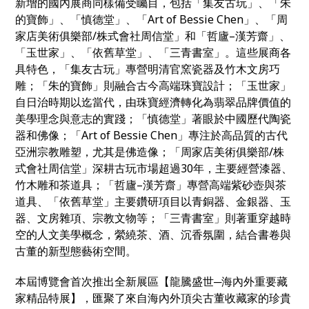
新增的國內展商同樣備受矚目，包括「集友古玩」、「朱
的寶飾」、「慎德堂」、「Art of Bessie Chen」、「周
家店美術俱樂部/株式會社周信堂」和「哲廬–漢芳齋」、
「玉世家」、「依舊草堂」、「三青書室」。這些展商各
具特色，「集友古玩」專營明清官窯瓷器及竹木文房巧
雕；「朱的寶飾」則融合古今高端珠寶設計；「玉世家」
自日治時期以迄當代，由珠寶經濟轉化為翡翠品牌價值的
美學理念與意志的實踐；「慎德堂」著眼於中國歷代陶瓷
器和佛像；「Art of Bessie Chen」專注於高品質的古代
亞洲宗教雕塑，尤其是佛造像；「周家店美術俱樂部/株
式會社周信堂」深耕古玩市場超過30年，主要經營漆器、
竹木雕和茶道具；「哲廬–漢芳齋」專營高端紫砂壺與茶
道具、「依舊草堂」主要鑽研項目以青銅器、金銀器、玉
器、文房雜項、宗教文物等；「三青書室」則著重穿越時
空的人文美學概念，縈繞茶、酒、沉香氛圍，結合書卷與
古董的新型態藝術空間。
本屆博覽會首次推出全新展區【龍騰盛世─海內外重要藏
家精品特展】，匯聚了來自海內外頂尖古董收藏家的珍貴