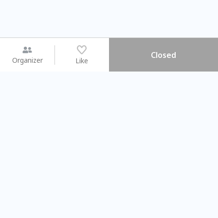
Closed
Organizer
Like
You may like
2026.08.15 (Sat) - 08.22 (Sat)
2026.08.15 (Sat) - 0
【親子手作體驗】哈東派對！
「共織宇宙」
比哈皮、東窩蕊
共織宇宙】 