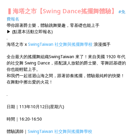
▍海塔之市【Swing Dance搖擺舞體驗】
#免
費報名
帶你跟著爵士樂，體驗跳舞樂趣，零基礎也能上手
▶ (點選本活動立即報名)
.
海塔之市 x
SwingTaiwan 社交舞與搖擺舞學校
浪漫攜手
全台最大的搖擺舞組織SwingTaiwan 來了！來自美國 1920 年代
的社交舞 Swing Dance，搭配讓人放鬆的爵士樂、零舞蹈基礎的
你也能輕鬆上手。
和我們一起巡迴山海之間，跟著節奏搖擺，體驗最純粹的快樂！
在舞動中擦出愛的火花！
.
日期｜113年10月12日(星期六)
時間｜16:20-16:50
體驗講師｜
SwingTaiwan 社交舞與搖擺舞學校