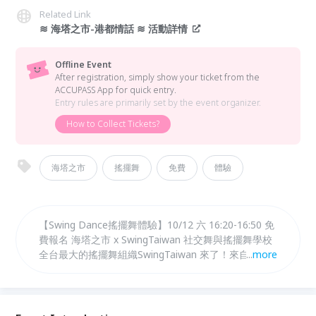
Related Link
≋ 海塔之市-港都情話 ≋ 活動詳情
Offline Event
After registration, simply show your ticket from the
ACCUPASS App for quick entry.
Entry rules are primarily set by the event organizer.
How to Collect Tickets?
海塔之市
搖擺舞
免費
體驗
【Swing Dance搖擺舞體驗】10/12 六 16:20-16:50 免
費報名 海塔之市 x SwingTaiwan 社交舞與搖擺舞學校
全台最大的搖擺舞組織SwingTaiwan 來了！來自美國
...
more
1920 年代的社交舞 Swing Dance，搭配讓人放鬆的爵
士樂、零舞蹈基礎的你也能輕鬆上手。和我們一起巡迴
山海之間，跟著節奏搖擺，體驗最純粹的快樂！ 在舞
動中擦出愛的火花！