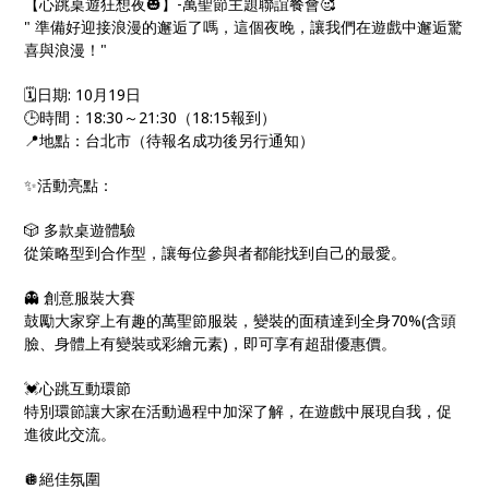
【心跳桌遊狂想夜🎃】-萬聖節主題聯誼餐會🥰
" 準備好迎接浪漫的邂逅了嗎，這個夜晚，讓我們在遊戲中邂逅驚
喜與浪漫！"
🗓️日期: 10月19日
🕒時間：18:30～21:30（18:15報到）
📍地點：台北市（待報名成功後另行通知）
✨活動亮點：
🎲 多款桌遊體驗
從策略型到合作型，讓每位參與者都能找到自己的最愛。
👻 創意服裝大賽
鼓勵大家穿上有趣的萬聖節服裝，變裝的面積達到全身70%(含頭
臉、身體上有變裝或彩繪元素)，即可享有超甜優惠價。
💓心跳互動環節
特別環節讓大家在活動過程中加深了解，在遊戲中展現自我，促
進彼此交流。
🪩絕佳氛圍