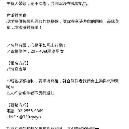
主持人帶領，絕不冷場，共同沉浸在萬聖氣氛。
🍕派對美食
現場提供披薩和經典炸物拼盤，讓你在享受遊戲的同時，品味美
食，增添派對氛圍！
📌名額有限，心動不如馬上行動！
📌資格條件：20～40歲單身男女
【報名方式】
🔗填寫表單
⚠️報名採審核制，表單填寫後，符合條件者我們會主動與您聯繫
呦☺️
⚠️未符合條件者不另行通知
【聯繫方式】
電話 · 02-2555-9369
LINE • @730zyayo
期待在這個獨特的夜晚與你相見，共創美好的回憶❤️