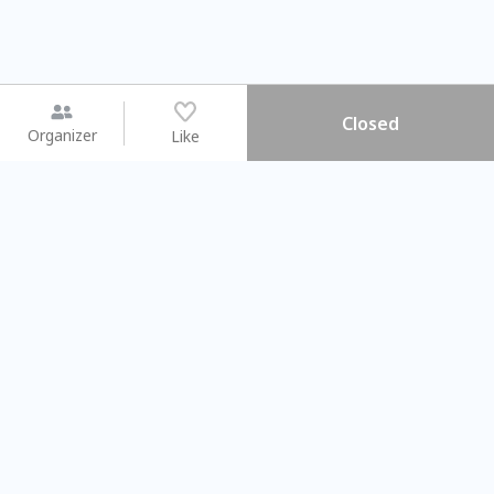
Closed
Organizer
Like
You may like
2026.08.15 (Sat) - 08.22 (Sat)
2026.08.15 (Sat) - 0
【親子手作體驗】哈東派對！
「共織宇宙」
比哈皮、東窩蕊
共織宇宙】 