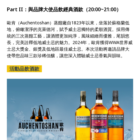
Part II
：與品牌大使品飲經典酒款（20:00~21:00）
歐肯（Auchentoshan）蒸餾廠自1823年以來，坐落於蘇格蘭低
地，俯瞰潔淨的克萊德河，賦予威士忌獨特的柔順酒質。採用傳
統的三次蒸餾工藝，讓酒體更加純淨，風味細緻而優雅，尾韻悠
長，完美詮釋低地威士忌的魅力。2024年，歐肯獲得WWA世界威
士忌大獎金、銀獎及低地區最佳威士忌。本次活動將邀請品牌大
使帶您品味三款珍稀佳釀，讓您深入體驗威士忌香氣與韻味。
活動品飲酒款