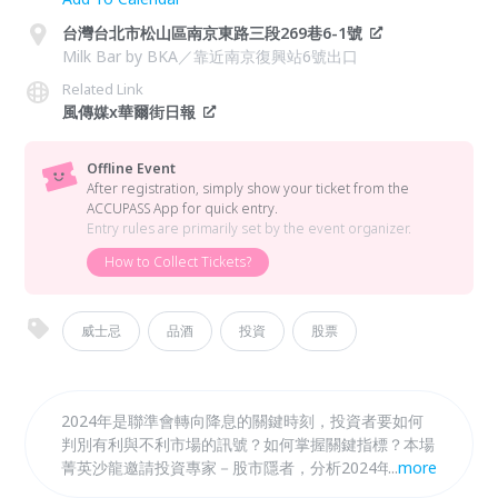
台灣台北市松山區南京東路三段269巷6-1號
Milk Bar by BKA／靠近南京復興站6號出口
Related Link
風傳媒x華爾街日報
Offline Event
After registration, simply show your ticket from the
ACCUPASS App for quick entry.
Entry rules are primarily set by the event organizer.
How to Collect Tickets?
威士忌
品酒
投資
股票
2024年是聯準會轉向降息的關鍵時刻，投資者要如何
判別有利與不利市場的訊號？如何掌握關鍵指標？本場
菁英沙龍邀請投資專家－股市隱者，分析2024年末降
...
more
息的市場趨勢；並為來賓們準備了3次蒸餾的精品－3