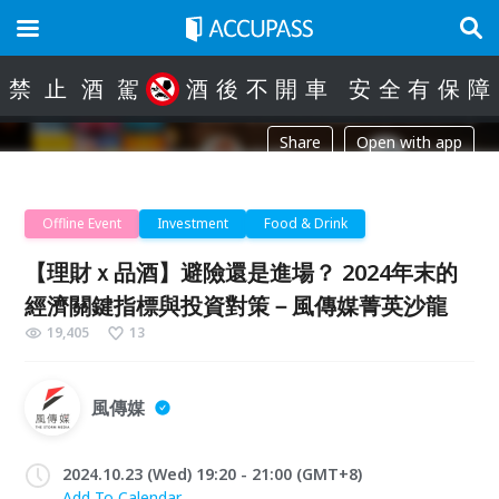
禁
止
酒
駕
酒
後
不
開
車
安
全
有
保
障
Share
Open with app
Offline Event
Investment
Food & Drink
【理財ｘ品酒】避險還是進場？ 2024年末的
經濟關鍵指標與投資對策－風傳媒菁英沙龍
19,405
13
風傳媒
2024.10.23 (Wed) 19:20 - 21:00 (GMT+8)
Add To Calendar