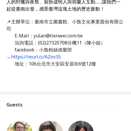
人的狩獵與夜祭、裝扮成明人與荷蘭人互動……讓我
們一
起從臺南出發，感受臺灣這塊土地的歷史脈動！
📌
主辦單位：臺南市立圖書館、小魯文化事業股份有限公
司
E-Mail：yulan@tienwei.com.tw
洽詢電話：(02)27320708分機11（陳小姐）
facebook：小魯粉絲俱樂部
→
https://reurl.cc/6Zov35
地址：106台北市大安區安居街6號12樓
Guests