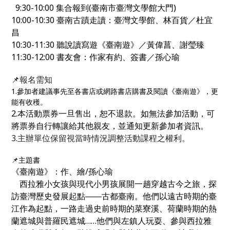
9:30-10:00 集合報到(臺南市臺灣文學館大門)
10:00-10:30 臺南古蹟走讀：臺灣文學館、林百貨
／杜宜
昌
10:30-11:30 聽說讀寫遊《臺南遊》
／黃偉菖、謝瑩臻
11:30-12:00 書友會：作家有約、簽書
／孫心瑜
📌
報名需知
1.參加者建議事先至各書店或網路書店購書及閱讀《臺南遊》，更
能有收穫。
2.本活動票券一旦售出，恕不退款。如無法參加活動，可
將票券自行轉讓給其他親友，並通知更新參加者資訊。
3.主辦單位
保留視當時情況調整活動課程之權利。
📌主題書
《臺南遊》：
作、繪/孫心瑜
西拉雅小女孩與現代小男孩展開一趟穿越古今之旅，探
訪臺灣歷史
發展起點――古都臺南。他們以遠古時期的臺
江作為起點，一路走過史
前時期的菜寮溪、荷蘭時期的熱
蘭遮城與普羅民遮城……他們與左鎮人
玩耍、參與西拉雅