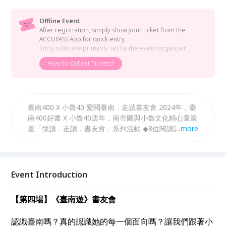
Offline Event
After registration, simply show your ticket from the
ACCUPASS App for quick entry.
Entry rules are primarily set by the event organizer.
How to Collect Tickets?
臺南400 X 小魯40 愛閱臺南．走讀書友會 2024年，臺
南400好書 X 小魯40週年，南市圖與小魯文化精心童策
畫「悅讀．走讀．書友會」系列活動 ◆8位閱讀講師在
...
more
水交社、土溝社區、臺灣文學館、南市圖新總館......，
與書友們聽、說、讀、寫、遊臺南！ ◆作繪者沙永玲、
陳美燕、孫心瑜、周姚萍、黃朶妙，透過故事與畫筆，
帶你悅讀好書！
Event Introduction
【第四場】《臺南遊》書友會
認識臺南嗎？真的認識她的每一個面向嗎？讓我們跟著小