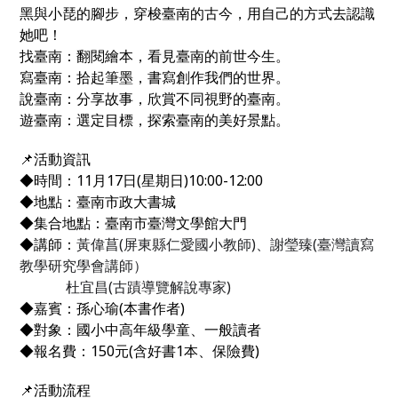
黑與小琵的腳步，穿梭臺南的古今，用自己的方式去認識
她吧！
找臺南：翻閱繪本，看見臺南的前世今生。
寫臺南：拾起筆墨，書寫創作我們的世界。
說臺南：分享故事，欣賞不同視野的臺南。
遊臺南：選定目標，探索臺南的美好景點。
📌活動資訊
◆時間：11月17日(星期日)10:00-12:00
◆地點：臺南市政大書城
◆集合地點：臺南市臺灣文學館大門
◆講師：
黃偉菖(屏東縣仁愛國小教師)、謝瑩臻(臺灣讀寫
教學研究學會講師）
杜宜昌(古蹟導覽解說專
家)
◆嘉賓：孫心瑜(本書作者)
◆對象：國小中高年級學童、一般讀者
◆報名費：150元(含好書1本、保險費)
📌活動流程