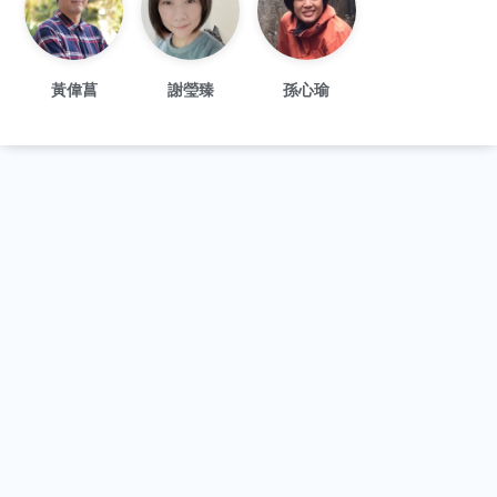
黃偉菖
謝瑩臻
孫心瑜