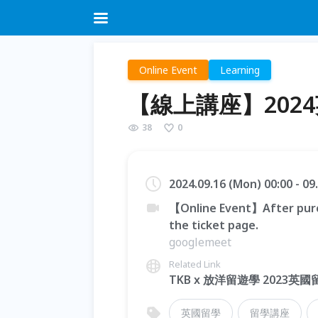
Online Event
Learning
【線上講座】202
38
0
2024.09.16 (Mon) 00:00 - 0
【Online Event】After purc
the ticket page.
googlemeet
Related Link
TKB x 放洋留遊學 2023
英國留學
留學講座