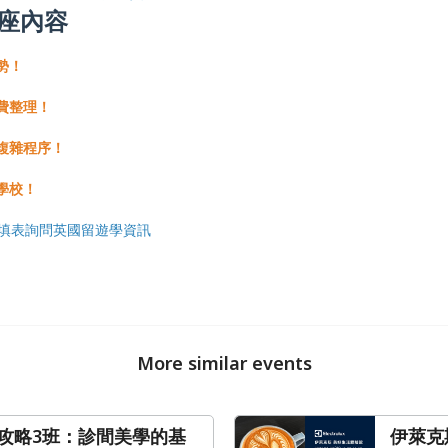
座內容
勢！
費整理！
複雜程序！
學校！
填表詢問英國留遊學資訊
More similar events
攻略3班：診間美學的基
伊萊克