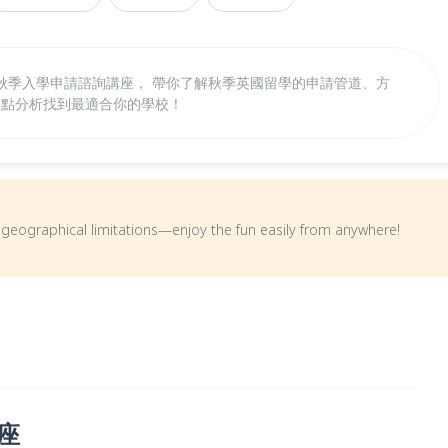
英國秋季入學申請諮詢講座， 帶你了解秋季英國留學的申請管道、方
落點分析找到最適合你的學校！
om geographical limitations—enjoy the fun easily from anywhere!
座