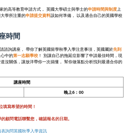
家的高等教育申請方式， 英國大學碩士與學士的
申請時間與制度
上
國大學所注重的
申請提交資料
該如何準備， 以及適合自己的英國學校
座時間
學申請諮詢講座， 帶你了解英國留學秋季入學注意事項，英國屬於
先到
取心中的
第一志願學校
！ 別讓自己的拖延症影響了申請最佳時間，現
管道沒關係，讓放洋帶你一次搞懂， 幫你做落點分析找到最適合你的
講座時間
晚上6：00
欄位填寫希望的時間！
留遊學的顧問電話聯繫您，確認報名的日期。
填表詢問英國秋季入學資訊