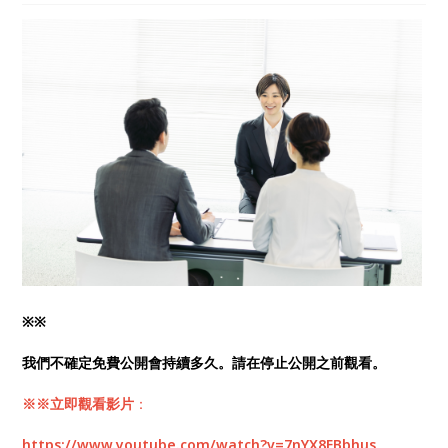
影片講座， 你就可以開始使用我研究世界各地學習技
巧，並實際通過N1考試的最短最快日語學習方法！
※※
我們不確定免費公開會持續多久。請在停止公開之前觀看。
※※立即觀看
影片
：
https://www.youtube.com/watch?v=7nYX8EBbhus