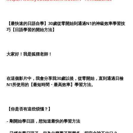
【最快速的日語自學】30歲從零開始到通過N1的神級效率學習技
巧【日語學習的開始方法】
大家好！我是狐狸老師！
在這個影片中，我會分享我30歲以後，從零開始，直到通過日檢
N1所使用的【最短時間・最高效率】學習方法。
【你是否有這些煩惱？】
- 剛開始學日語，想知道最快的學習方法