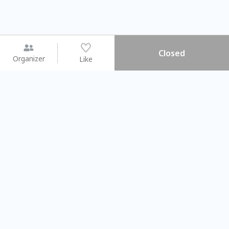
Closed
Organizer
Like
You may like
2026.08.15 (Sat) - 08.22 (Sat)
2026.08.15 (Sat) - 0
【親子手作體驗】哈東派對！
「共織宇宙」
比哈皮、東窩蕊
共織宇宙】 七