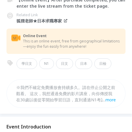
enter the live stream from the ticket page.
Related Link
狐狸老師★日本求職專家
Online Event
This is an online event, free from geographical limitations
—enjoy the fun easily from anywhere!
學日文
N1
日文
日本
日檢
※我們不確定免費播放會持續多久。請在停止公開之前
觀看。 這次，我想通過免費的影片講座，向你傳授我
在30歲以後從零開始學習日語，直到通過N1考試所使
...
more
用的【最短時間・最高效率】學習方法！ 如果你剛開
始學習日語，或者雖然在學習但感覺完全沒有進步，這
個影片講座可能會改變你的人生！ 如果你的學習方法
還和準備入學考試時一樣，那你可能在浪費令人絕望的
Event Introduction
時間、精力和金錢。 但是，別擔心！ 只要觀看這一個