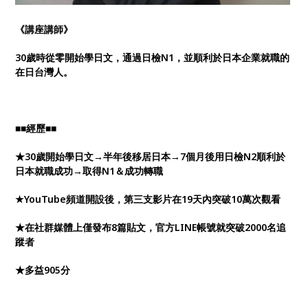
《講座講師》
30歲時從零開始學日文，通過日檢N1，並順利於日本企業就職的
在日台灣人。
■■經歷■■
★30歲開始學日文→半年後移居日本→7個月後用日檢N2順利於
日本就職成功→取得N1＆成功轉職
★YouTube頻道開設後，第三支影片在19天內突破10萬次觀看
★在社群媒體上僅發布8篇貼文，官方LINE帳號就突破2000名追
蹤者
★多益905分