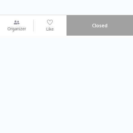
Closed
Organizer
Like
You may like
2026.08.15 (Sat) - 08.22 (Sat)
2026.08.15 (Sat) - 08.
【親子手作體驗】哈東派對！
「共織宇宙」
比哈皮、東窩蕊
共織宇宙】 七
Taipei City
New Taipei Ci