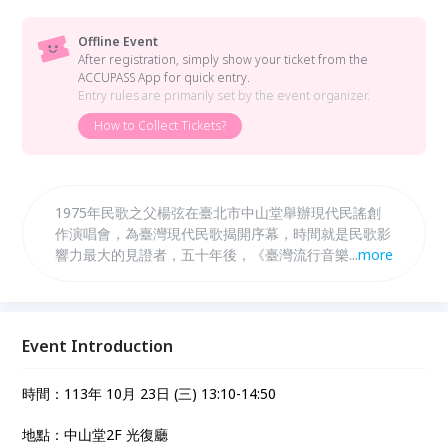
Offline Event
After registration, simply show your ticket from the
ACCUPASS App for quick entry.
Entry rules are primarily set by the event organizer.
How to Collect Tickets?
1975年民歌之父楊弦在臺北市中山堂舉辦現代民謠創
作演唱會，為臺灣現代民歌揭開序幕，時間就是民歌影
響力最大的見證者，五十年後，《臺灣流行音樂備忘錄
...
more
ep.3 唱自己的歌》紀錄片重返中山堂，透過創作及產
業等面向，呈現民歌既深且廣的影響力。 本片邀請年
輕世代音樂人代替觀眾，向走過民歌時代的資深音樂人
提問與對談，讓我們一窺民歌如何從最初的創作抒發，
Event Introduction
一路累積能量，孕育無數幕前幕後音樂人。 為盛世備
忘、為當代備忘 、為將來備忘。 誠摯邀請您，與音
時間：113年 10月 23日 (三) 13:10-14:50
樂、與城市、與我共同見證這璀璨五十年。
地點：中山堂2F 光復廳