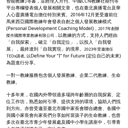
智能教練｣等書，並經理人月刊、中國CCN教練社期刊等
平台專欄發表個人發展相關文章，也在臺北廣播電台及華
人心靈廣播電台擔任特別來賓。2016年12月更受邀前往
馬來西亞國際教練年會發表自創之個人發展教練模式
(Personal Development Coaching Model)
，
2017年創辦
以教練的方式，支持人們經由
傑作國際專業教練有限公司
，
「自我探索」，確立「自我定位」，以投入「自我發
展」，最終達到「自我實現」的境界。
2023年受邀擔任
Define Your “I” for Future (定位自己的未來)
TEDx講者, 以
為題進行分享。
一對一教練服務包含個人發展教練、企業二代教練、生命
教練。
十多年來，在國內外帶領過多場跨年齡層的自我探索、定
位工作坊，熟悉如何引導、提供支持的環境，協助人們找
到方向。亦曾受邀至臺北市國中家長會聯合總會、各國中
與國小家長會向家長們分享如何當孩子的生命教練，也曾
多次在臺北市青少年發展處及國中小學生講座中，引導青