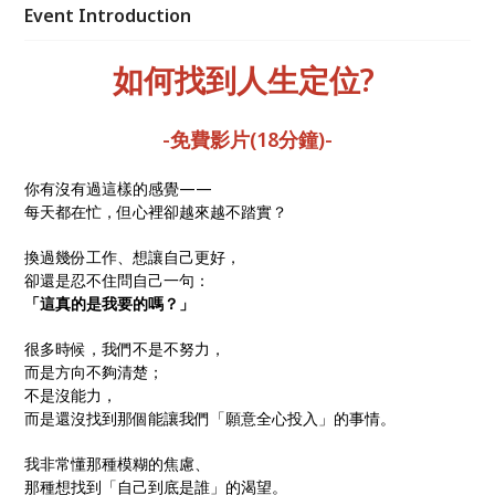
北、新竹、台中) 課程原價：5000元 課程優惠價: 1980
Event Introduction
元 報名頁: https://reurl.cc/ZZDe96
如何找到人生定位?
-免費影片(18分鐘)-
你有沒有過這樣的感覺——
每天都在忙，但心裡卻越來越不踏實？
換過幾份工作、想讓自己更好，
卻還是忍不住問自己一句：
「這真的是我要的嗎？」
很多時候，我們不是不努力，
而是方向不夠清楚；
不是沒能力，
而是還沒找到那個能讓我們「願意全心投入」的事情。
我非常懂那種模糊的焦慮、
那種想找到「自己到底是誰」的渴望。