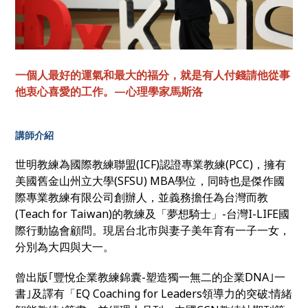
一個人最好的運氣和最大的福分，就是有人付錢請他從事
他衷心喜愛的工作。—心理學家馬斯洛
講師介紹
世明教練為國際教練聯盟(ICF)認證專業教練(PCC)，擁有
美國舊金山州立大學(SFSU) MBA學位，同時也是傑作國
際專業教練有限公司創辦人，並義務擔任為台灣而教
(Teach for Taiwan)的教練及「夢想騎士」-台灣I-LIFE國
際行動協會顧問。現居台北市與妻子美年育有一子一女，
分別為大四與大一。
曾出版｢豐悅企業教練錦囊-塑造獨一無二的企業DNA｣一
書｣及譯有「EQ Coaching for Leaders領導力的突破:情緒