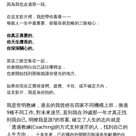
因為我也走過那一段。
在這支影片裡，我想帶你看看——
每個人一生中最重要、卻最容易忽略的三個核心：
你真正喜愛的、
你天生擅長的、
你深深關心的。
當這三個交集在一起，
你會開始明白自己該往哪裡走，
也會開始找到那個能讓你發光的地方。
如果你現在正覺得迷惘、疲憊、卡住、或不確定方向，
這支影片，我是為你拍的。
我是世明教練，過去的我曾經在四家不同機構上班，換過
9種不同工作, 對未來迷茫, 直到我在39歲那一年才真正找
到我自己, 明瞭我是誰?的答案, 確立了人生的志向就是
「透過教練(Coaching)的方式支持迷茫的人，找到自己的
人生方向」。
十多年來，已在國內外開辦百餘場各年齡層的自