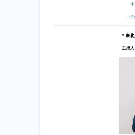
小
上台
❝ 臺
主持人 