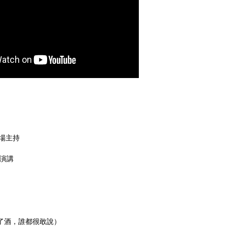
文開場主持
英文演講
單元（喝了酒，誰都很敢說）