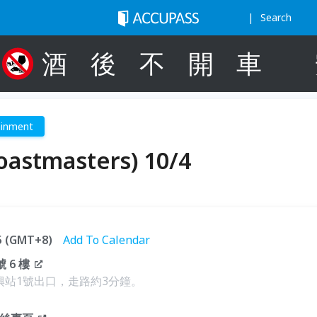
Search
酒
後
不
開
車
ainment
tmasters) 10/4
15 (GMT+8)
Add To Calendar
 6 樓
興站1號出口，走路約3分鐘。