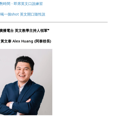
酌時間 - 即席英文口說練習
喝一個shot 英文開口隨性說
北廣播電台 英文教學主持人領軍❞
黃文泰 Alex Huang (阿泰校長)