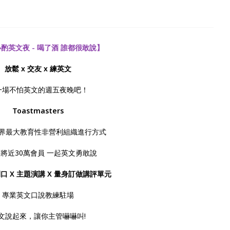
酌英文夜 - 喝了酒 誰都很敢說】
放鬆 x 交友 x 練英文
一場不怕英文的週五夜晚吧！
Toastmasters
界最大教育性非營利組織進行方式
將近30萬會員 一起英文勇敢說
口 X 主題演講 X 量身訂做講評單元
專業英文口說教練駐場
文說起來，讓你主管嚇嚇叫!