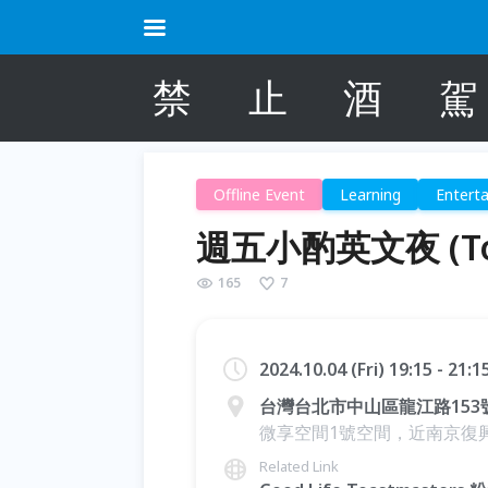
禁
止
酒
駕
Offline Event
Learning
Entert
週五小酌英文夜 (Toas
165
7
2024.10.04 (Fri) 19:15 - 21:
台灣台北市中山區龍江路153號
微享空間1號空間，近南京復
Related Link