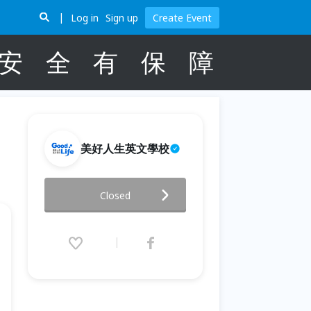
Log in
Sign up
Create Event
安
全
有
保
障
美好人生英文學校
週五小酌英文夜
Closed
(Toastmasters) 10/4
2024.10.04 (Fri) 19:15 - 21:15
(GMT+8)