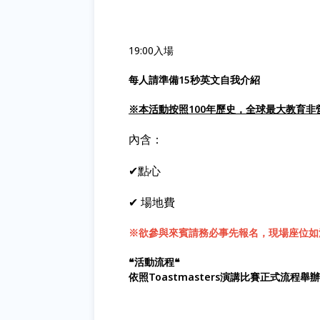
19:00入場
每人請準備15秒英文自我介紹
※本活動按照100年歷史，全球最大教育非營利組織T
內含：
✔︎點心
✔︎ 場地費
※欲參與來賓請務必事先報名，現場座位如
❝活動流程❝
依照Toastmasters演講比賽正式流程舉辦